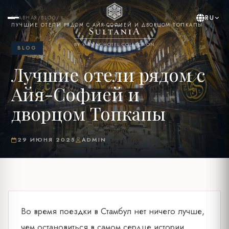
RU
ГЛАВНАЯ
/
BLOG
/
ЛУЧШИЕ ОТЕЛИ РЯДОМ С АЙЯ-СОФИЕЙ И ДВОРЦОМ ТОПКАПЫ
BY YASMAK HOTEL COLLECTION
BLOG
Лучшие отели рядом с
Айя-Софией и
дворцом Топкапы
29 ИЮНЯ 2025
ADMIN
Во время поездки в Стамбул нет ничего лучше,
чем остановиться в самом сердце истории.