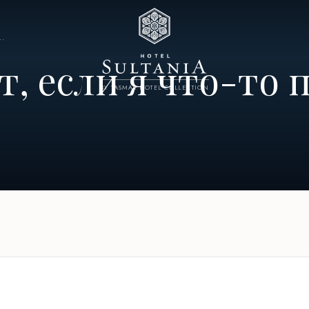
..
, если я что-то 
BY YASMAK HOTEL COLLECTION