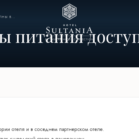
НЫ В...
ы питания доступ
BY YASMAK HOTEL COLLECTION
ории отеля и в соседнем партнерском отеле.
втрак «шведский стол» в панорамном