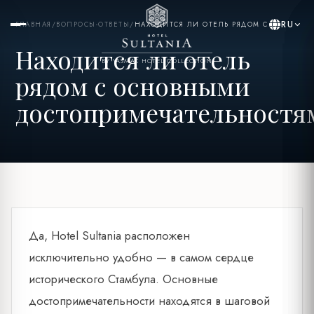
RU
ГЛАВНАЯ
/
ВОПРОСЫ-ОТВЕТЫ
/
НАХОДИТСЯ ЛИ ОТЕЛЬ РЯДОМ С...
Находится ли отель
BY YASMAK HOTEL COLLECTION
рядом с основными
достопримечательностя
Да, Hotel Sultania расположен
исключительно удобно — в самом сердце
исторического Стамбула. Основные
достопримечательности находятся в шаговой