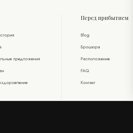
т
Перед прибытием
стория
Blog
а
Брошюра
льные предложения
Расположение
ан
FAQ
оздоровление
Контакт