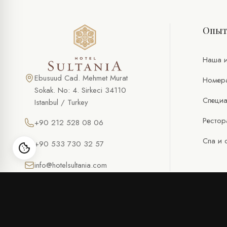
Опы
Наша и
Ebusuud Cad. Mehmet Murat
Номер
Sokak. No: 4. Sirkeci 34110
Специа
Istanbul / Turkey
Рестор
+90 212 528 08 06
Спа и 
+90 533 730 32 57
info@hotelsultania.com