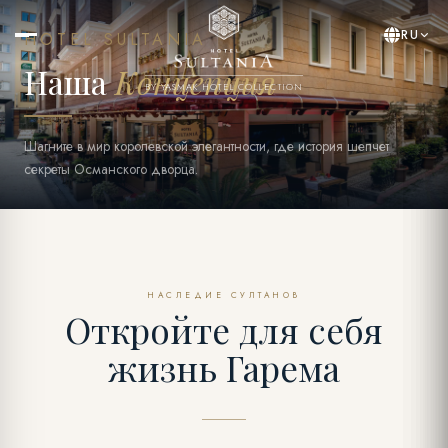
RU
HOTEL SULTANIA
Наша
Концепция
BY YASMAK HOTEL COLLECTION
Шагните в мир королевской элегантности, где история шепчет
секреты Османского дворца.
НАСЛЕДИЕ СУЛТАНОВ
Откройте для себя
жизнь Гарема