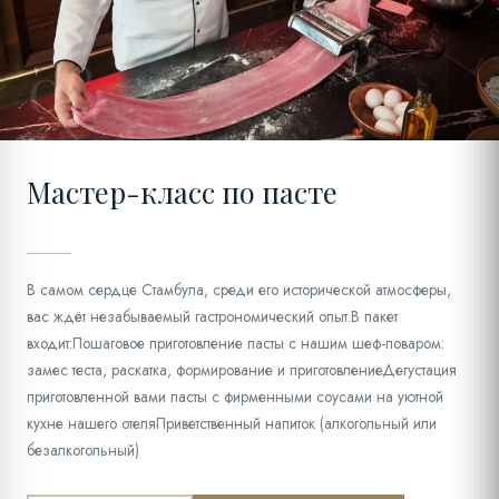
08
Мастер-класс по пасте
В самом сердце Стамбула, среди его исторической атмосферы,
вас ждёт незабываемый гастрономический опыт.В пакет
входит:Пошаговое приготовление пасты с нашим шеф-поваром:
замес теста, раскатка, формирование и приготовлениеДегустация
приготовленной вами пасты с фирменными соусами на уютной
кухне нашего отеляПриветственный напиток (алкогольный или
безалкогольный)