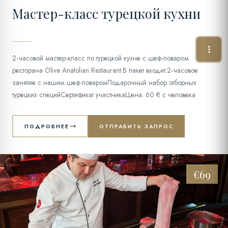
Мастер-класс турецкой кухни
2‑часовой мастер-класс по турецкой кухне с шеф-поваром
ресторана Olive Anatolian Restaurant.В пакет входит:2‑часовое
занятие с нашим шеф-поваромПодарочный набор отборных
турецких специйСертификат участникаЦена: 60 € с человека
ПОДРОБНЕЕ
ОТПРАВИТЬ ЗАПРОС
€69