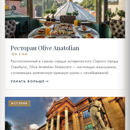
Ресторан Olive Anatolian
near_me
0.3 KM
Расположенный в самом сердце исторического Старого города
Стамбула, Olive Anatolian Restaurant — настоящая жемчужина,
сочетающая аутентичную турецкую кухню с незабываемой...
УЗНАТЬ БОЛЬШЕ
ИСТОРИЯ