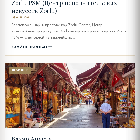
Zorlu PSM (Центр исполнительских
искусств Zorlu)
near_me
6.8 KM
Расположенный в престижном Zorlu Center, Центр
исполнительских искусств Zorlu — широко известный как Zorlu
PSM — стал одной из важнейших...
УЗНАТЬ БОЛЬШЕ
ШОПИНГ
Базар Араста