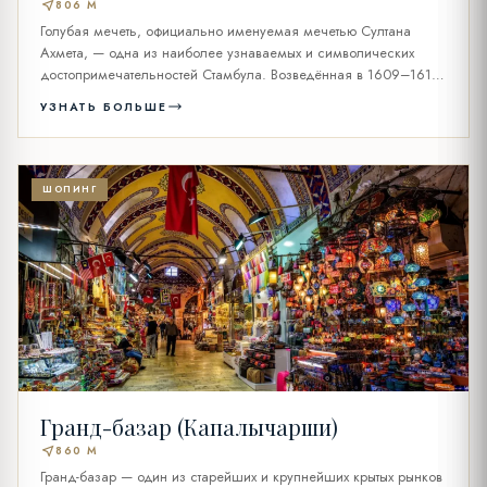
near_me
806 M
Голубая мечеть, официально именуемая мечетью Султана
Ахмета, — одна из наиболее узнаваемых и символических
достопримечательностей Стамбула. Возведённая в 1609–1617
годах...
УЗНАТЬ БОЛЬШЕ
ШОПИНГ
Гранд-базар (Капалычарши)
near_me
860 M
Гранд-базар — один из старейших и крупнейших крытых рынков