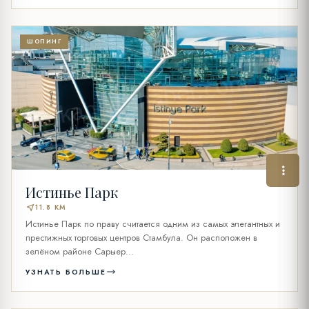
ШОПИНГ
Истинье Парк
near_me
11.8 KM
Истинье Парк по праву считается одним из самых элегантных и
престижных торговых центров Стамбула. Он расположен в
зелёном районе Сарыер...
УЗНАТЬ БОЛЬШЕ