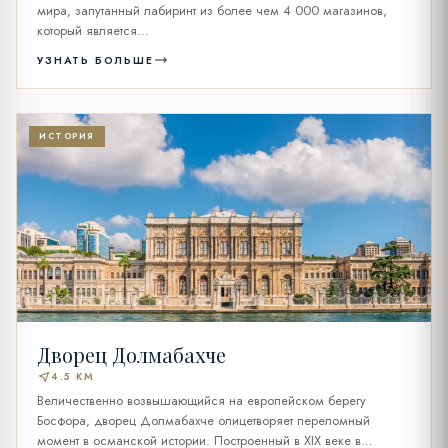
мира, запутанный лабиринт из более чем 4 000 магазинов,
который является...
УЗНАТЬ БОЛЬШЕ
ИСТОРИЯ
Дворец Долмабахче
near_me
4.5 KM
Величественно возвышающийся на европейском берегу
Босфора, дворец Долмабахче олицетворяет переломный
момент в османской истории. Построенный в XIX веке в