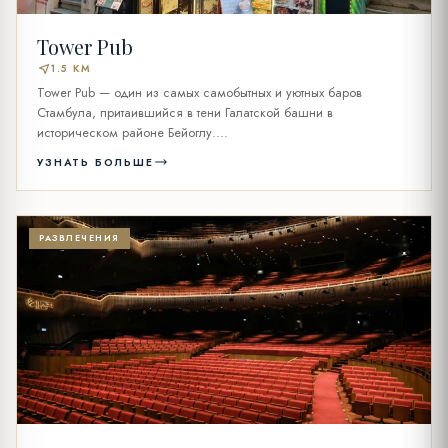
Tower Pub
near_me
1.5 KM
Tower Pub — один из самых самобытных и уютных баров
Стамбула, притаившийся в тени Галатской башни в
историческом районе Бейоглу....
УЗНАТЬ БОЛЬШЕ
РАЗВЛЕЧЕНИЯ