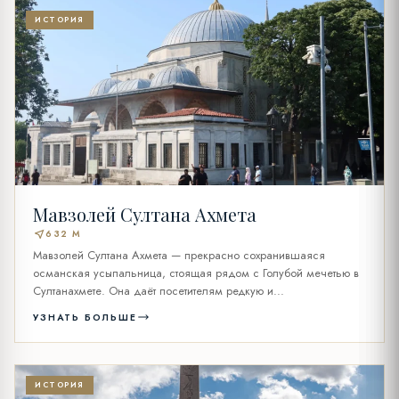
ИСТОРИЯ
Мавзолей Султана Ахмета
near_me
632 M
Мавзолей Султана Ахмета — прекрасно сохранившаяся
османская усыпальница, стоящая рядом с Голубой мечетью в
Султанахмете. Она даёт посетителям редкую и...
УЗНАТЬ БОЛЬШЕ
ИСТОРИЯ