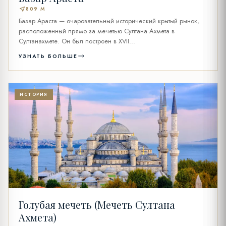
near_me
809 M
Базар Араста — очаровательный исторический крытый рынок,
расположенный прямо за мечетью Султана Ахмета в
Султанахмете. Он был построен в XVII...
УЗНАТЬ БОЛЬШЕ
ИСТОРИЯ
Голубая мечеть (Мечеть Султана
Ахмета)