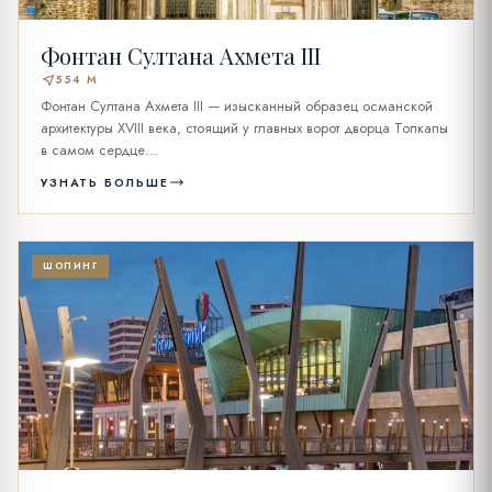
Фонтан Султана Ахмета III
near_me
554 M
Фонтан Султана Ахмета III — изысканный образец османской
архитектуры XVIII века, стоящий у главных ворот дворца Топкапы
в самом сердце...
УЗНАТЬ БОЛЬШЕ
ШОПИНГ