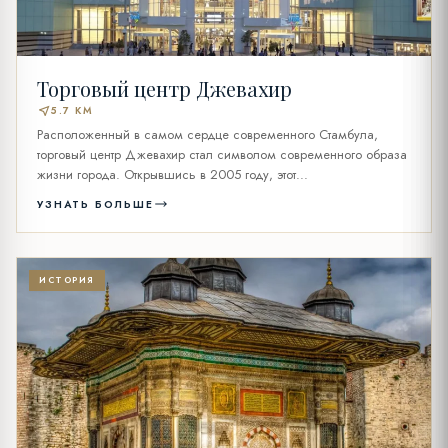
Торговый центр Джевахир
near_me
5.7 KM
Расположенный в самом сердце современного Стамбула,
торговый центр Джевахир стал символом современного образа
жизни города. Открывшись в 2005 году, этот...
УЗНАТЬ БОЛЬШЕ
ИСТОРИЯ