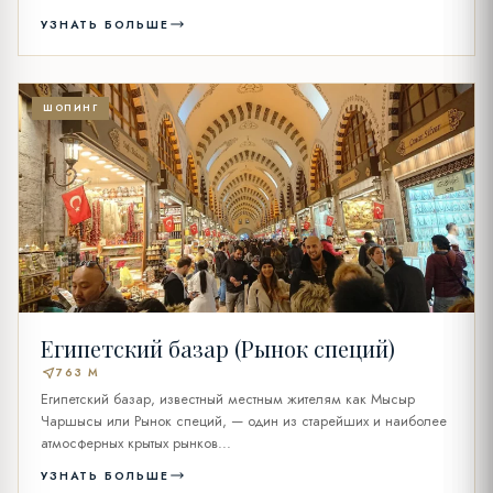
правление...
УЗНАТЬ БОЛЬШЕ
ШОПИНГ
Египетский базар (Рынок специй)
near_me
763 M
Египетский базар, известный местным жителям как Мысыр
Чаршысы или Рынок специй, — один из старейших и наиболее
атмосферных крытых рынков...
УЗНАТЬ БОЛЬШЕ