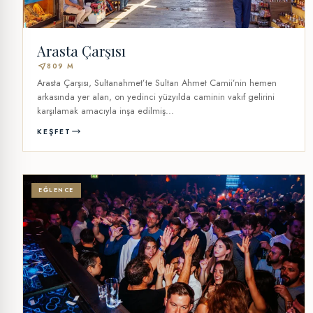
Arasta Çarşısı
near_me
809 M
Arasta Çarşısı, Sultanahmet’te Sultan Ahmet Camii’nin hemen
arkasında yer alan, on yedinci yüzyılda caminin vakıf gelirini
karşılamak amacıyla inşa edilmiş...
KEŞFET
EĞLENCE