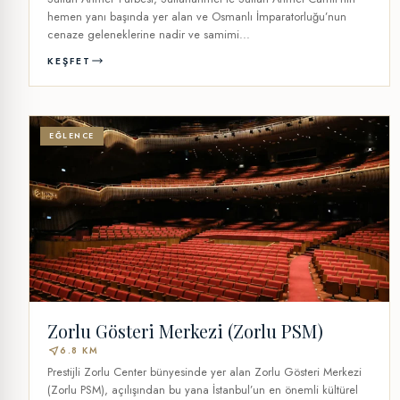
hemen yanı başında yer alan ve Osmanlı İmparatorluğu’nun
cenaze geleneklerine nadir ve samimi...
KEŞFET
EĞLENCE
Zorlu Gösteri Merkezi (Zorlu PSM)
near_me
6.8 KM
Prestijli Zorlu Center bünyesinde yer alan Zorlu Gösteri Merkezi
(Zorlu PSM), açılışından bu yana İstanbul’un en önemli kültürel