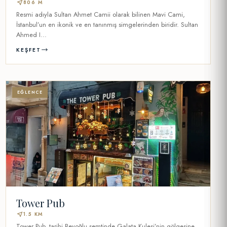
near_me
806 M
Resmi adıyla Sultan Ahmet Camii olarak bilinen Mavi Cami,
İstanbul’un en ikonik ve en tanınmış simgelerinden biridir. Sultan
Ahmed I...
KEŞFET
EĞLENCE
Tower Pub
near_me
1.5 KM
Tower Pub, tarihi Beyoğlu semtinde Galata Kulesi’nin gölgesine