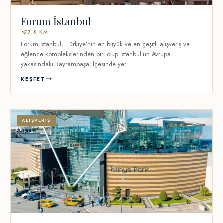
Forum İstanbul
near_me
7.8 KM
Forum İstanbul, Türkiye’nin en büyük ve en çeşitli alışveriş ve
eğlence komplekslerinden biri olup İstanbul’un Avrupa
yakasındaki Bayrampaşa ilçesinde yer...
KEŞFET
ALIŞVERIŞ