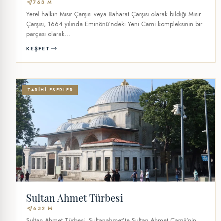
near_me
763 M
Yerel halkın Mısır Çarşısı veya Baharat Çarşısı olarak bildiği Mısır
Çarşısı, 1664 yılında Eminönü’ndeki Yeni Cami kompleksinin bir
parçası olarak...
KEŞFET
TARIHI ESERLER
Sultan Ahmet Türbesi
near_me
632 M
Sultan Ahmet Türbesi, Sultanahmet’te Sultan Ahmet Camii’nin