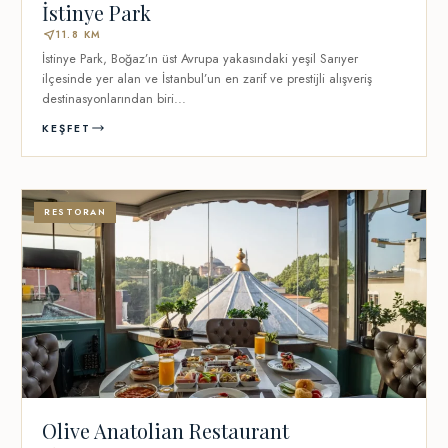
İstinye Park
near_me
11.8 KM
İstinye Park, Boğaz’ın üst Avrupa yakasındaki yeşil Sarıyer
ilçesinde yer alan ve İstanbul’un en zarif ve prestijli alışveriş
destinasyonlarından biri...
KEŞFET
RESTORAN
Olive Anatolian Restaurant