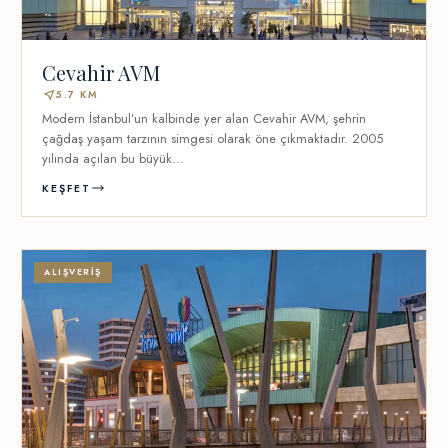
Cevahir AVM
near_me
5.7 KM
Modern İstanbul’un kalbinde yer alan Cevahir AVM, şehrin
çağdaş yaşam tarzının simgesi olarak öne çıkmaktadır. 2005
yılında açılan bu büyük...
KEŞFET
ALIŞVERIŞ