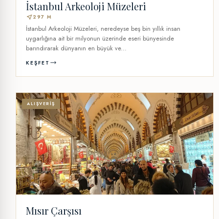
İstanbul Arkeoloji Müzeleri
near_me
297 M
İstanbul Arkeoloji Müzeleri, neredeyse beş bin yıllık insan
uygarlığına ait bir milyonun üzerinde eseri bünyesinde
barındırarak dünyanın en büyük ve...
KEŞFET
ALIŞVERIŞ
Mısır Çarşısı