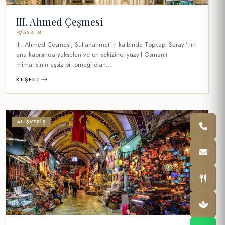
III. Ahmed Çeşmesi
near_me
554 M
III. Ahmed Çeşmesi, Sultanahmet’in kalbinde Topkapı Sarayı’nın
ana kapısında yükselen ve on sekizinci yüzyıl Osmanlı
mimarisinin eşsiz bir örneği olan...
KEŞFET
ALIŞVERIŞ