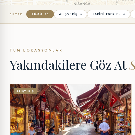
TÜMÜ
ALIŞVERIŞ
TARIHI ESERLER
FILTRE:
16
6
6
TÜM LOKASYONLAR
Yakındakilere Göz At
ALIŞVERIŞ