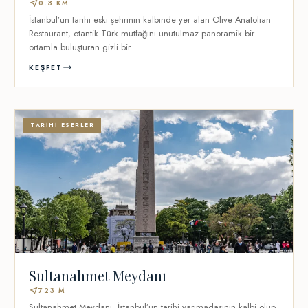
near_me
0.3 KM
İstanbul’un tarihi eski şehrinin kalbinde yer alan Olive Anatolian
Restaurant, otantik Türk mutfağını unutulmaz panoramik bir
ortamla buluşturan gizli bir...
KEŞFET
TARIHI ESERLER
Sultanahmet Meydanı
near_me
723 M
Sultanahmet Meydanı, İstanbul’un tarihi yarımadasının kalbi olup