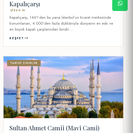
Kapalıçarşı
near_me
860 M
Kapalıçarşı, 1461’den bu yana İstanbul’un ticaret merkezinde
konumlanan, 4.000’den fazla dükkânıyla dünyanın en eski ve
en büyük kapalı çarşılarından biridir....
KEŞFET
TARIHI ESERLER
Sultan Ahmet Camii (Mavi Cami)