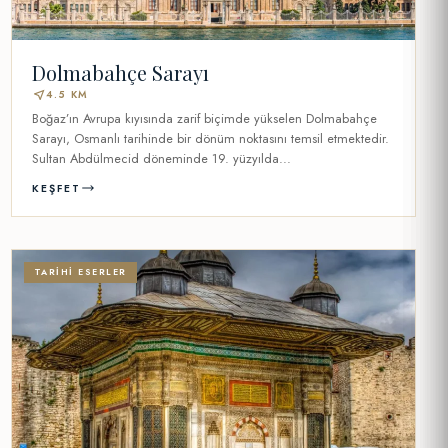
Dolmabahçe Sarayı
near_me
4.5 KM
Boğaz’ın Avrupa kıyısında zarif biçimde yükselen Dolmabahçe
Sarayı, Osmanlı tarihinde bir dönüm noktasını temsil etmektedir.
Sultan Abdülmecid döneminde 19. yüzyılda...
KEŞFET
TARIHI ESERLER