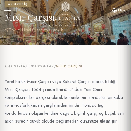
ALIŞVERIŞ
TR
Mısır Çarşısı
BY YASMAK HOTEL COLLECTION
near_me
763 m Hotel Sultania'ya uzaklık
ANA SAYFA
/
LOKASYONLAR
/
MISIR ÇARŞISI
Yerel halkın Mısır Çarşısı veya Baharat Çarşısı olarak bildiği
Mısır Çarşısı, 1664 yılında Eminönü’ndeki Yeni Cami
kompleksinin bir parçası olarak tamamlanan İstanbul’un en köklü
ve atmosferik kapalı çarşılarından biridir. Tonozlu taş
koridorlardan oluşan kendine özgü L biçimli çarşı, üç buçuk asrı
aşkın süredir büyük ölçüde değişmeden günümüze ulaşmıştır.