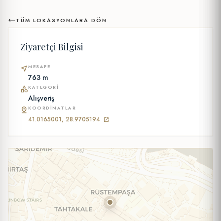
TÜM LOKASYONLARA DÖN
Ziyaretçi Bilgisi
MESAFE
near_me
763 m
KATEGORI
category
Alışveriş
KOORDINATLAR
pin_drop
41.0165001, 28.9705194
open_in_new