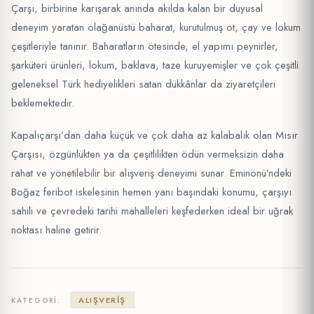
Çarşı, birbirine karışarak anında akılda kalan bir duyusal
deneyim yaratan olağanüstü baharat, kurutulmuş ot, çay ve lokum
çeşitleriyle tanınır. Baharatların ötesinde, el yapımı peynirler,
şarküteri ürünleri, lokum, baklava, taze kuruyemişler ve çok çeşitli
geleneksel Türk hediyelikleri satan dükkânlar da ziyaretçileri
beklemektedir.
Kapalıçarşı’dan daha küçük ve çok daha az kalabalık olan Mısır
Çarşısı, özgünlükten ya da çeşitlilikten ödün vermeksizin daha
rahat ve yönetilebilir bir alışveriş deneyimi sunar. Eminönü’ndeki
Boğaz feribot iskelesinin hemen yanı başındaki konumu, çarşıyı
sahili ve çevredeki tarihi mahalleleri keşfederken ideal bir uğrak
noktası haline getirir.
ALIŞVERIŞ
KATEGORI: