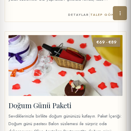
meyvelerle servis edilir Şarap (35cl) veya 2 meyve suyu, su
ve maden suyu Fiyat: 40 €
|
DETAYLAR
TALEP GÖNDER
€69 - €89
Doğum Günü Paketi
Sevdiklerinizle birlikte doğum gününüzü kutlayın. Paket İçeriği:
Doğum günü pastası Balon süslemesi ile sürpriz oda