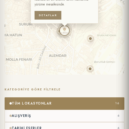
yürüme mesafesinde.
KIŞI SAYISI
DETAYLAR
ÖZEL İSTEKLER / NOTLAR
KATEGORIYE GÖRE FILTRELE
Kişisel verilerimin
Gizlilik Politikası
ve
Formlar Aydınlatma Metni
kapsamında işlenmesini kabul ediyorum. (Zorunlu)
TÜM LOKASYONLAR
16
Tarafıma ticari ileti gönderilmesini ve verilerimin
İletişim ve
Pazarlama Açık Rıza Metni
kapsamında işlenmesini onaylıyorum.
ALIŞVERIŞ
6
(İsteğe Bağlı)
TARIHI ESERLER
6