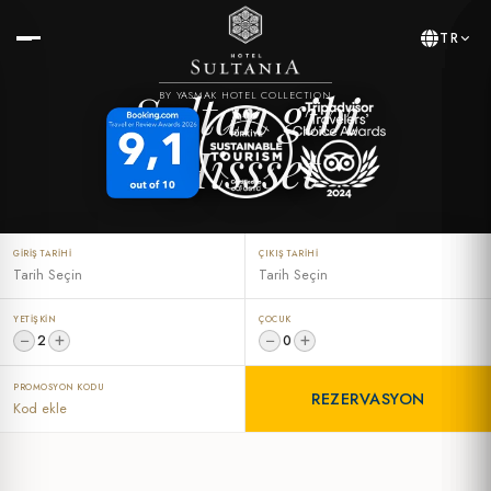
TR
Sultan gibi
BY YASMAK HOTEL COLLECTION
Hissset
GIRIŞ TARIHI
ÇIKIŞ TARIHI
YETIŞKIN
ÇOCUK
−
+
−
+
2
0
PROMOSYON KODU
REZERVASYON