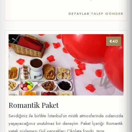
Havalimanı: 69 € (1–4 kişiye kadar) 79 € (5–6 kişiye kadar)
119 € (7–13 kişiye kadar) Sabiha Gökçen Havalimanı: 79 €
|
DETAYLAR
TALEP GÖNDER
(1–4 kişiye kadar) 89 € (5–6 kişiye kadar) 129 € (7–13
kişiye kadar)
€40
Romantik Paket
Sevdiğiniz ile birlikte İstanbul’un mistik atmosferinde odanızda
yaşayacağınız unutulmaz bir deneyim. Paket İçeriği: Romantik
yatak süslemesi Gül yaprakları Çikolata fondü, taze