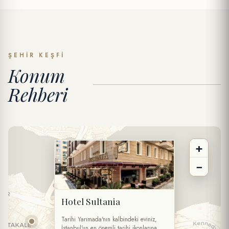
ÖZEL TEKLIF
Talep Gönder
ŞEHIR KEŞFI
Konum
AD SOYAD *
Rehberi
TELEFON
+
E-POSTA *
−
TARIH
Hotel Sultania
SAAT
Tarihi Yarımada'nın kalbindeki eviniz,
İstanbul'un en önemli tarihi ikonlarına