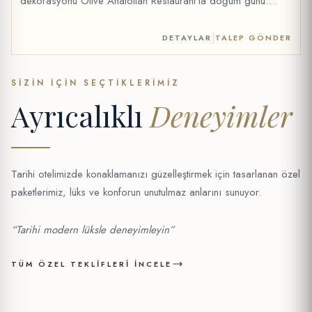
dekorasyonu Olive Anatolian Restaurant’ta doğum günü
yemeği (fix menü, içecekler ekstra) Kutlama kartı Opsiyonel
Ekstra: İsteğe bağlı 1 şişe şarap eklenebilir (+20 €) Fiyat: 69
|
DETAYLAR
TALEP GÖNDER
€ *Fiyata şarap dahil değildir. Şarap opsiyonel olarak
eklenebilir. Son akşam yemeği sipariş saati: 22:30
SIZIN İÇIN SEÇTIKLERIMIZ
Ayrıcalıklı
Deneyimler
Tarihi otelimizde konaklamanızı güzelleştirmek için tasarlanan özel
paketlerimiz, lüks ve konforun unutulmaz anlarını sunuyor.
“Tarihi modern lüksle deneyimleyin”
TÜM ÖZEL TEKLIFLERI İNCELE