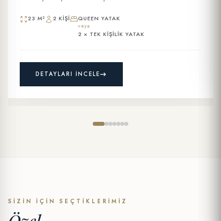
m² genişliğindeki bu odalar, her biri tarihi öneme sahip bir
Osmanlı...
23 M²
2 KIŞI
QUEEN YATAK
veya
2 × TEK KIŞILIK YATAK
DETAYLARI İNCELE
SIZIN İÇIN SEÇTIKLERIMIZ
Özel