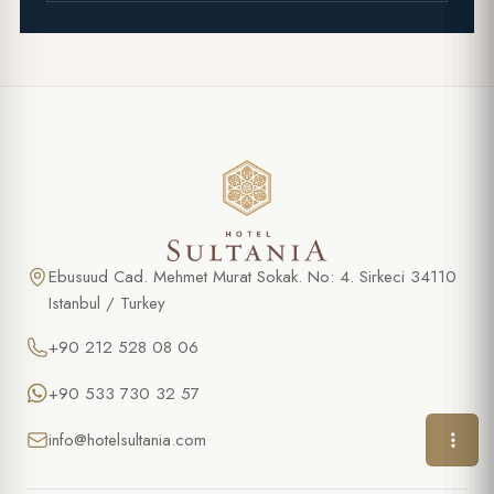
ÖZEL TEKLIF
Romantik Paket
AD SOYAD *
Ebusuud Cad. Mehmet Murat Sokak. No: 4. Sirkeci 34110
Istanbul / Turkey
TELEFON
+90 212 528 08 06
E-POSTA *
+90 533 730 32 57
info@hotelsultania.com
TARIH