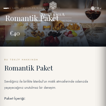
TR
ANA SAYFA
/
TEKLIFLER
/
ROMANTIK PAKET
Romantik Paket
BY YASMAK HOTEL COLLECTION
€40
BU TEKLIF HAKKINDA
Romantik Paket
Sevdiğiniz ile birlikte İstanbul’un mistik atmosferinde odanızda
yaşayacağınız unutulmaz bir deneyim.
Paket İçeriği: