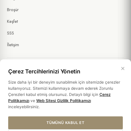
Pazarlama Açık Rıza Metni
kapsamında işlenmesini onaylıyorum.
(İsteğe Bağlı)
Broşür
Keşfet
SSS
İletişim
×
Çerez Tercihlerinizi Yönetin
Yasal Bilgiler
Size daha iyi bir deneyim sunabilmek için sitemizde çerezler
kullanıyoruz. Sitemizi kullanmaya devam ederek Zorunlu
Politikalar
Çerezleri kabul etmiş olursunuz. Detaylı bilgi için
Çerez
Politikamızı
ve
Web Sitesi Gizlilik Politikamızı
Sürdürülebilirlik
inceleyebilirsiniz.
TÜMÜNÜ KABUL ET