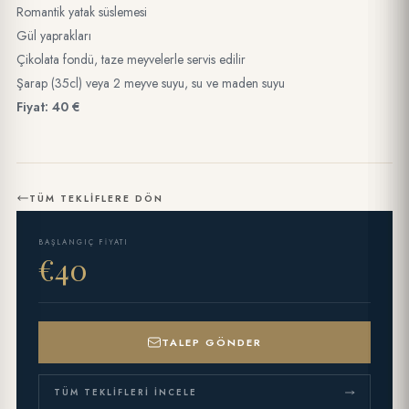
Romantik yatak süslemesi
Gül yaprakları
Çikolata fondü, taze meyvelerle servis edilir
Şarap (35cl) veya 2 meyve suyu, su ve maden suyu
Fiyat: 40 €
TÜM TEKLIFLERE DÖN
BAŞLANGIÇ FIYATI
€40
TALEP GÖNDER
TÜM TEKLIFLERI İNCELE