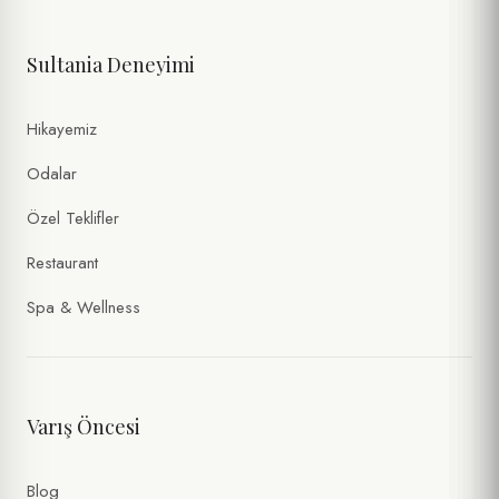
SAAT
Sultania Deneyimi
KIŞI SAYISI
Hikayemiz
ÖZEL İSTEKLER / NOTLAR
Odalar
Özel Teklifler
Restaurant
Spa & Wellness
Varış Öncesi
Kişisel verilerimin
Gizlilik Politikası
ve
Formlar Aydınlatma Metni
kapsamında işlenmesini kabul ediyorum. (Zorunlu)
Tarafıma ticari ileti gönderilmesini ve verilerimin
İletişim ve
Blog