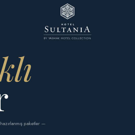
BY YASMAK HOTEL COLLECTION
klı
r
 hazırlanmış paketler —