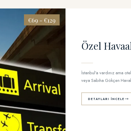
€69 - €129
Özel Havaa
İstanbul'a vardınız ama ote
veya Sabiha Gökçen Havalim
DETAYLARI İNCELE