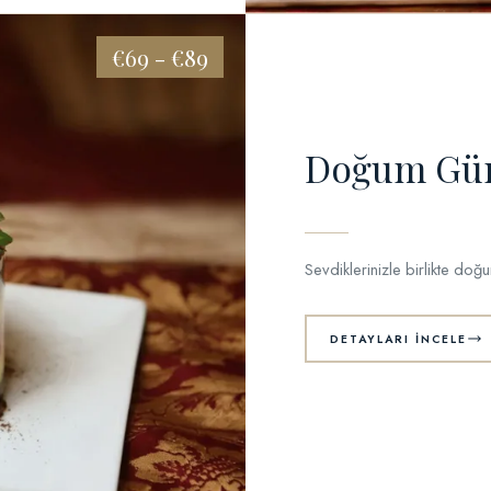
€69 - €89
Doğum Gün
Sevdiklerinizle birlikte doğ
DETAYLARI İNCELE