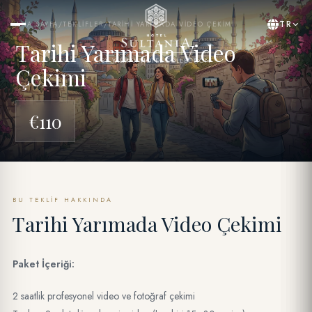
TR
ANA SAYFA
/
TEKLIFLER
/
TARIHI YARIMADA VIDEO ÇEKIMI
Tarihi Yarımada Video
BY YASMAK HOTEL COLLECTION
Çekimi
€110
BU TEKLIF HAKKINDA
Tarihi Yarımada Video Çekimi
Paket İçeriği:
2 saatlik profesyonel video ve fotoğraf çekimi