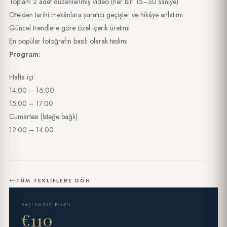
Toplam 2 adet düzenlenmiş video (her biri 15–30 saniye)
Otelden tarihi mekânlara yaratıcı geçişler ve hikâye anlatımı
Güncel trendlere göre özel içerik üretimi
En popüler fotoğrafın basılı olarak teslimi
Program:
Hafta içi:
14:00 – 16:00
15:00 – 17:00
Cumartesi (İsteğe bağlı):
12:00 – 14:00
TÜM TEKLIFLERE DÖN
BAŞLANGIÇ FIYATI
€110