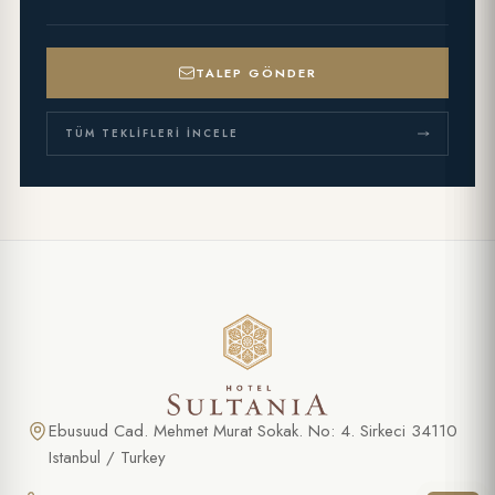
TALEP GÖNDER
TÜM TEKLIFLERI İNCELE
ÖZEL TEKLIF
Tarihi Yarımada Video Çekimi
AD SOYAD *
Ebusuud Cad. Mehmet Murat Sokak. No: 4. Sirkeci 34110
Istanbul / Turkey
TELEFON