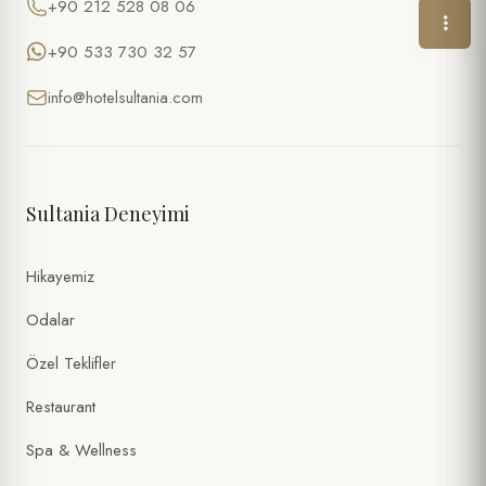
+90 212 528 08 06
E-POSTA *
+90 533 730 32 57
info@hotelsultania.com
TARIH
SAAT
Sultania Deneyimi
KIŞI SAYISI
Hikayemiz
ÖZEL İSTEKLER / NOTLAR
Odalar
Özel Teklifler
Restaurant
Spa & Wellness