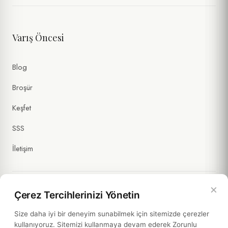
Varış Öncesi
Kişisel verilerimin
Gizlilik Politikası
ve
Formlar Aydınlatma Metni
kapsamında işlenmesini kabul ediyorum. (Zorunlu)
Tarafıma ticari ileti gönderilmesini ve verilerimin
İletişim ve
Blog
Pazarlama Açık Rıza Metni
kapsamında işlenmesini onaylıyorum.
(İsteğe Bağlı)
Broşür
Keşfet
SSS
İletişim
×
Çerez Tercihlerinizi Yönetin
Yasal Bilgiler
Size daha iyi bir deneyim sunabilmek için sitemizde çerezler
kullanıyoruz. Sitemizi kullanmaya devam ederek Zorunlu