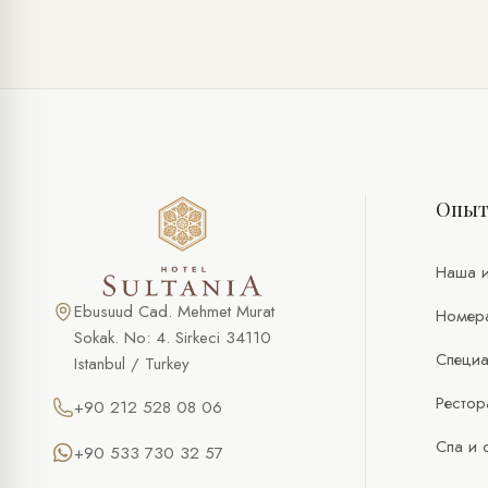
СПЕЦИАЛЬНОЕ ПРЕДЛОЖЕНИЕ
Видеосъёмка в Старом городе
Опы
ПОЛНОЕ ИМЯ *
ТЕЛЕФОН
Наша и
ЭЛ. ПОЧТА *
Ebusuud Cad. Mehmet Murat
Номер
Sokak. No: 4. Sirkeci 34110
Специа
Istanbul / Turkey
ЖЕЛАЕМАЯ ДАТА
Рестор
+90 212 528 08 06
ЖЕЛАЕМОЕ ВРЕМЯ
Спа и 
+90 533 730 32 57