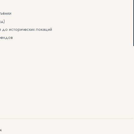
съёмки
нд)
ля до исторических локаций
трендов
М