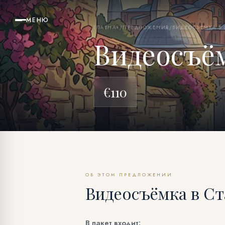
МЕНЮ
ГЛАВНАЯ
/
ПРЕДЛОЖЕНИЯ
/
ВИДЕОСЪЁМКА В 
Видеосъём
€110
ОБ ЭТОМ ПРЕДЛОЖЕНИИ
Видеосъёмка в Ст
В пакет входит: