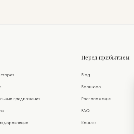
т
Перед прибытием
стория
Blog
а
Брошюра
льные предложения
Расположение
ан
FAQ
оздоровление
Контакт