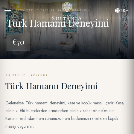
TR
ANA SAYFA
/
TEKLIFLER
/
TÜRK HAMAMI DENEYIMI
Türk Hamamı Deneyimi
BY YASMAK HOTEL COLLECTION
€70
BU TEKLIF HAKKINDA
Türk Hamamı Deneyimi
Geleneksel Türk hamamı deneyimi; kese ve köpük masajı içerir. Kese,
cildinizi ölü hücrelerden arındırırken cildiniz rahat bir nefes alır.
Kesenin ardından hem ruhunuzu hem bedeninizi rahatlatan köpük
masajı uygulanır.