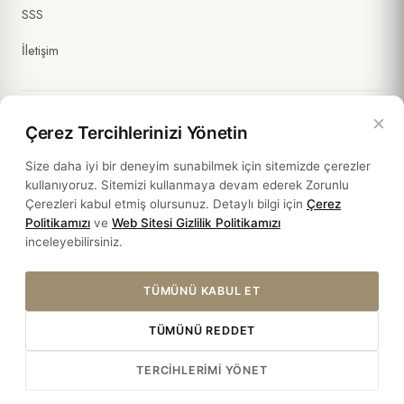
SSS
İletişim
×
Çerez Tercihlerinizi Yönetin
Yasal Bilgiler
Size daha iyi bir deneyim sunabilmek için sitemizde çerezler
kullanıyoruz. Sitemizi kullanmaya devam ederek Zorunlu
Politikalar
Çerezleri kabul etmiş olursunuz. Detaylı bilgi için
Çerez
Politikamızı
ve
Web Sitesi Gizlilik Politikamızı
Sürdürülebilirlik
inceleyebilirsiniz.
TÜMÜNÜ KABUL ET
TÜMÜNÜ REDDET
© 2026 HOTEL SULTANIA. ALL RIGHTS RESERVED.
TERCIHLERIMI YÖNET