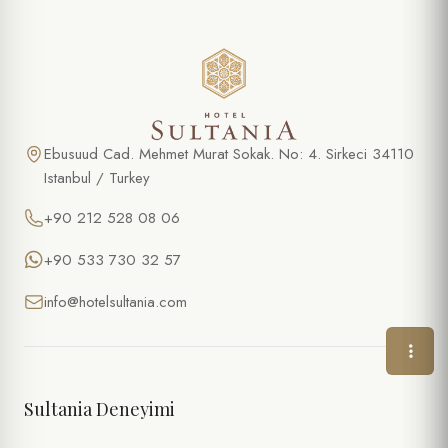
ÖZEL TEKLIF
Türk Hamamı Deneyimi
AD SOYAD *
Ebusuud Cad. Mehmet Murat Sokak. No: 4. Sirkeci 34110
Istanbul / Turkey
TELEFON
+90 212 528 08 06
E-POSTA *
+90 533 730 32 57
info@hotelsultania.com
TARIH
SAAT
Sultania Deneyimi
KIŞI SAYISI