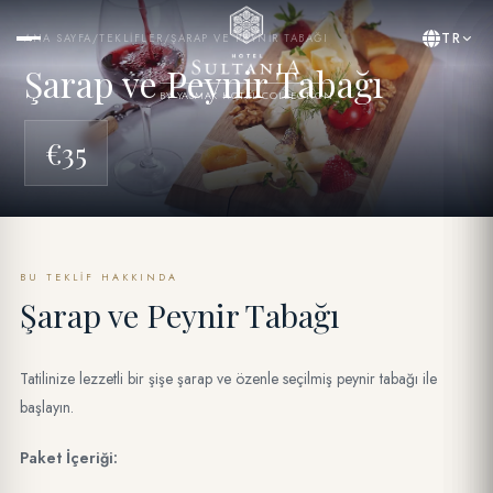
TR
ANA SAYFA
/
TEKLIFLER
/
ŞARAP VE PEYNIR TABAĞI
Şarap ve Peynir Tabağı
BY YASMAK HOTEL COLLECTION
€35
BU TEKLIF HAKKINDA
Şarap ve Peynir Tabağı
Tatilinize lezzetli bir şişe şarap ve özenle seçilmiş peynir tabağı ile
başlayın.
Paket İçeriği: