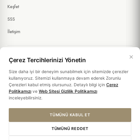
Keşfet
SSS
İletişim
×
Çerez Tercihlerinizi Yönetin
Yasal Bilgiler
Size daha iyi bir deneyim sunabilmek için sitemizde çerezler
kullanıyoruz. Sitemizi kullanmaya devam ederek Zorunlu
Politikalar
Çerezleri kabul etmiş olursunuz. Detaylı bilgi için
Çerez
Politikamızı
ve
Web Sitesi Gizlilik Politikamızı
Sürdürülebilirlik
inceleyebilirsiniz.
TÜMÜNÜ KABUL ET
TÜMÜNÜ REDDET
© 2026 HOTEL SULTANIA. ALL RIGHTS RESERVED.