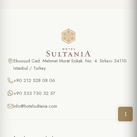
ÖZEL TEKLIF
Şarap ve Peynir Tabağı
AD SOYAD *
Ebusuud Cad. Mehmet Murat Sokak. No: 4. Sirkeci 34110
Istanbul / Turkey
TELEFON
+90 212 528 08 06
E-POSTA *
+90 533 730 32 57
info@hotelsultania.com
TARIH
SAAT