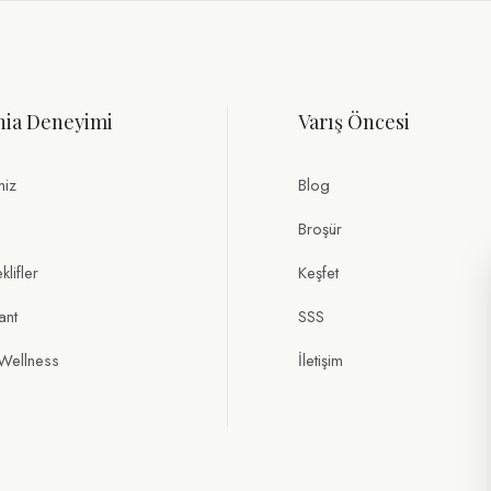
nia Deneyimi
Varış Öncesi
miz
Blog
Broşür
lifler
Keşfet
ant
SSS
Wellness
İletişim