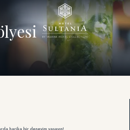
ölyesi
BY YASMAK HOTEL COLLECTION
rda harika bir deneyim yaşayın!