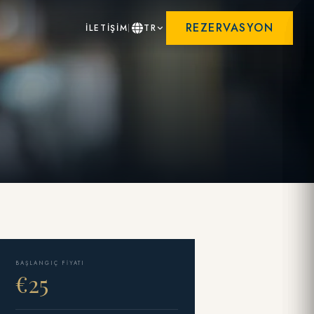
REZERVASYON
İLETİŞİM
TR
BAŞLANGIÇ FIYATI
€25