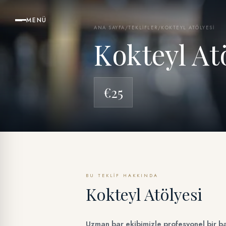
MENÜ
ANA SAYFA
/
TEKLIFLER
/
KOKTEYL ATÖLYESI
Kokteyl At
€25
BU TEKLIF HAKKINDA
Kokteyl Atölyesi
Uzman bar ekibimizle profesyonel bir ba