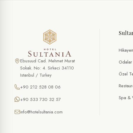
ÖZEL TEKLIF
Kokteyl Atölyesi
Sulta
AD SOYAD *
TELEFON
Hikaye
E-POSTA *
Ebusuud Cad. Mehmet Murat
Odalar
Sokak. No: 4. Sirkeci 34110
Özel Tek
Istanbul / Turkey
TARIH
Restaur
+90 212 528 08 06
SAAT
Spa & 
+90 533 730 32 57
KIŞI SAYISI
info@hotelsultania.com
ÖZEL İSTEKLER / NOTLAR