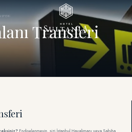
NSFERI
lanı Transferi
BY YASMAK HOTEL COLLECTION
nsferi
ceksiniz?
Endişelenmeyin, sizi İstanbul Havalimanı veya Sabiha