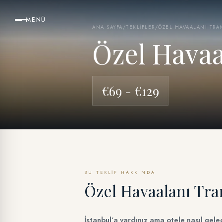
MENÜ
ANA SAYFA
/
TEKLIFLER
/
ÖZEL HAVAALANI TRA
Özel Havaa
€69 - €129
BU TEKLIF HAKKINDA
Özel Havaalanı Tra
İstanbul’a vardınız ama otele nasıl gele