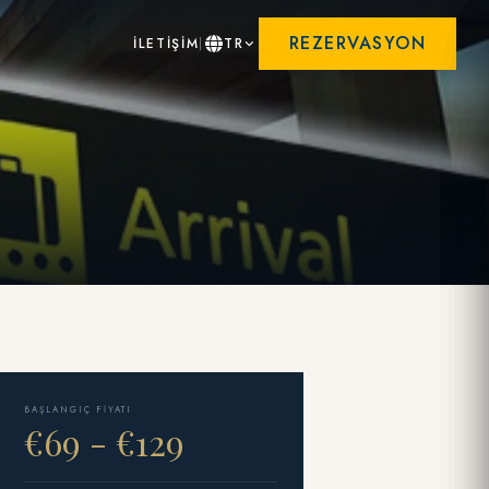
REZERVASYON
İLETİŞİM
TR
BAŞLANGIÇ FIYATI
€69 - €129