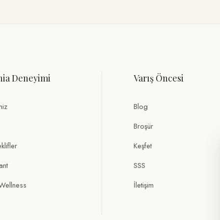
nia Deneyimi
Varış Öncesi
miz
Blog
Broşür
lifler
Keşfet
ant
SSS
Wellness
İletişim