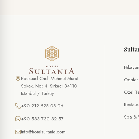
ÖZEL TEKLIF
Özel Havaalanı Transferi
Sulta
AD SOYAD *
TELEFON
Hikaye
E-POSTA *
Ebusuud Cad. Mehmet Murat
Odalar
Sokak. No: 4. Sirkeci 34110
Özel Tek
Istanbul / Turkey
TARIH
Restaur
+90 212 528 08 06
SAAT
Spa & 
+90 533 730 32 57
KIŞI SAYISI
info@hotelsultania.com