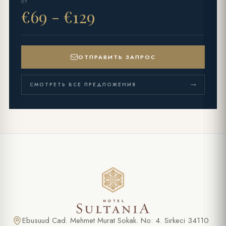
ОТ
€69 - €129
ОТПРАВИТЬ ЗАПРОС
СМОТРЕТЬ ВСЕ ПРЕДЛОЖЕНИЯ
СПЕЦИАЛЬНОЕ ПРЕДЛОЖЕНИЕ
Индивидуальный трансфер из
аэропорта
ПОЛНОЕ ИМЯ *
Ebusuud Cad. Mehmet Murat Sokak. No: 4. Sirkeci 34110