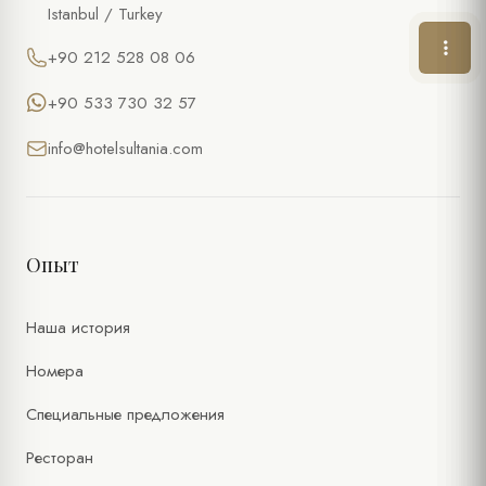
Istanbul / Turkey
+90 212 528 08 06
ТЕЛЕФОН
+90 533 730 32 57
ЭЛ. ПОЧТА *
info@hotelsultania.com
ЖЕЛАЕМАЯ ДАТА
ЖЕЛАЕМОЕ ВРЕМЯ
Опыт
КОЛИЧЕСТВО ЧЕЛОВЕК
Наша история
Номера
ОСОБЫЕ ПОЖЕЛАНИЯ / ПРИМЕЧАНИЯ
Специальные предложения
Ресторан