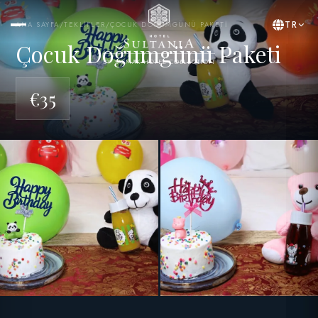
TR
ANA SAYFA
/
TEKLIFLER
/
ÇOCUK DOĞUMGÜNÜ PAKETI
Çocuk Doğumgünü Paketi
BY YASMAK HOTEL COLLECTION
€35