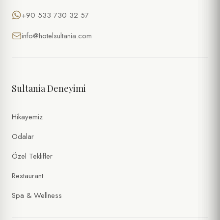
E-POSTA *
+90 533 730 32 57
info@hotelsultania.com
TARIH
SAAT
Sultania Deneyimi
KIŞI SAYISI
Hikayemiz
ÖZEL İSTEKLER / NOTLAR
Odalar
Özel Teklifler
Restaurant
Spa & Wellness