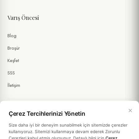
Varış Öncesi
Kişisel verilerimin
Gizlilik Politikası
ve
Formlar Aydınlatma Metni
kapsamında işlenmesini kabul ediyorum. (Zorunlu)
Tarafıma ticari ileti gönderilmesini ve verilerimin
İletişim ve
Blog
Pazarlama Açık Rıza Metni
kapsamında işlenmesini onaylıyorum.
(İsteğe Bağlı)
Broşür
Keşfet
SSS
İletişim
×
Çerez Tercihlerinizi Yönetin
Yasal Bilgiler
Size daha iyi bir deneyim sunabilmek için sitemizde çerezler
kullanıyoruz. Sitemizi kullanmaya devam ederek Zorunlu
Politikalar
Çerezleri kabul etmiş olursunuz. Detaylı bilgi için
Çerez