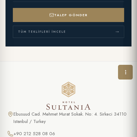
TALEP GÖNDER
TÜM TEKLIFLERI İNCELE
ÖZEL TEKLIF
Çocuk Doğumgünü Paketi
AD SOYAD *
Ebusuud Cad. Mehmet Murat Sokak. No: 4. Sirkeci 34110
Istanbul / Turkey
TELEFON
+90 212 528 08 06