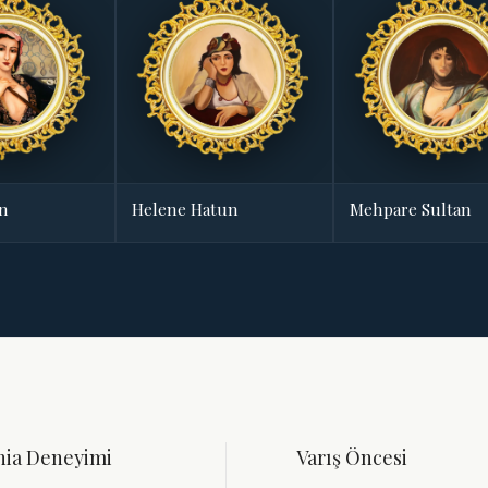
an
Helene Hatun
Mehpare Sultan
nia Deneyimi
Varış Öncesi