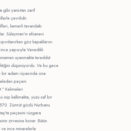
a gibi yansıtan zarif
lerle çevrilidir.
fleri, kemerli tavandaki
lar. Süleyman'ın efsanevi
kıpırdanırken göz kapaklarını
 ince yapısıyla Venedikli
 tamamen uyanmakta tereddüt
ektiğini düşünüyordu. Ve bu gece
lge bir adam rüyasında ona
iskeleden peçeni
." Kelimeleri
inip kalkmakta, yüzü saf bir
 1570. Zümrüt gözlü Nurbanu
taş'ta peçesini rüzgara
inin zirvesine konar. Bütün
r ve ince minarelerle