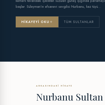
kemerli tavandaki ışıklıktan süzülen güneş ışığında parlamay
başlar. Süleyman'ın efsanevi sevgilisi Nurbanu, kaz tüyü...
HIKAYEYI OKU
TÜM SULTANLAR
ARKASINDAKI HIKAYE
Nurbanu Sultan