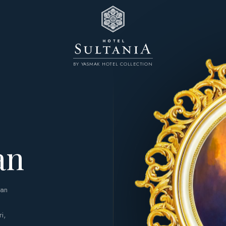
BY YASMAK HOTEL COLLECTION
an
tan
ri,