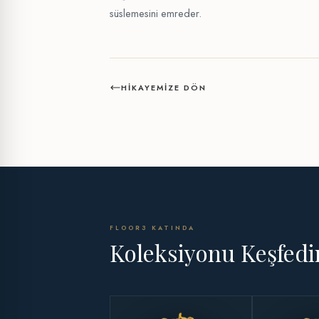
süslemesini emreder.
HIKAYEMIZE DÖN
FLOOR3 KATINDA
Koleksiyonu Keşfedi