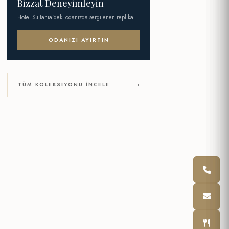
Bizzat Deneyimleyin
Hotel Sultania'deki odanızda sergilenen replika.
ODANIZI AYIRTIN
TÜM KOLEKSIYONU İNCELE