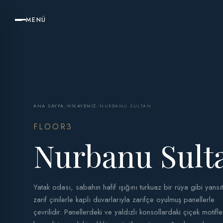
MENÜ
ANA SAYFA
/
HIKAYEMIZ
/
NURBANU SULTAN
FLOOR3
Nurbanu Sult
Yatak odası, sabahın hafif ışığını turkuaz bir rüya gibi yansı
zarif çinilerle kaplı duvarlarıyla zarifçe oyulmuş panellerle
çevrilidir. Panellerdeki ve yaldızlı konsollardaki çiçek motifle