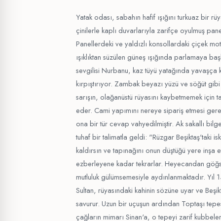
Yatak odası, sabahın hafif ışığını turkuaz bir rüy
çinilerle kaplı duvarlarıyla zarifçe oyulmuş panel
Panellerdeki ve yaldızlı konsollardaki çiçek moti
ışıklıktan süzülen güneş ışığında parlamaya baş
sevgilisi Nurbanu, kaz tüyü yatağında yavaşça 
kırpıştırıyor. Zambak beyazı yüzü ve söğüt gibi
sarışın, olağanüstü rüyasını kaybetmemek için
eder. Cami yapımını nereye sipariş etmesi ger
ona bir tür cevap vahyedilmiştir. Ak sakallı bi
tuhaf bir talimatla geldi: "Rüzgar Beşiktaş'taki 
kaldırsın ve tapınağını onun düştüğü yere inşa et
ezberleyene kadar tekrarlar. Heyecandan göğsü 
mutluluk gülümsemesiyle aydınlanmaktadır. Yıl
Sultan, rüyasındaki kahinin sözüne uyar ve Beşik
savurur. Uzun bir uçuşun ardından Toptaşı tepes
çağların mimarı Sinan'a, o tepeyi zarif kubbele