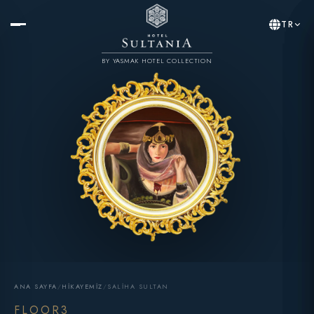
TR
BY YASMAK HOTEL COLLECTION
ANA SAYFA
/
HIKAYEMIZ
/
SALIHA SULTAN
FLOOR3