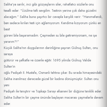
Saliha'ya sarılır, inci gibi gözyaşlarını siler, rahatlatıcı sözlerle onu
teselli eder: “Üzülme tatlı sevgilim. Testinin yerine çok daha güzelini
alacağım.” Saliha buna şaşırtıcı bir cevapla karşılık verir: “Hanımefendi,
ben sadece kırılan testi için ağlamıyorum. Kendime kızıyorum çünkü en
basit
görevi bile başaramadım. Çeşmeden su bile getiremiyorsam, ne işe
yararım?!”
Küçük Saliha'nın duygularının derinliğine şaşıran Gülnuş Sultan, onu
saraya
götürür ve şefkatle ve özenle eğitir. 1695 yılında Gülnuş Valide
Sultan'ın
oğlu Padişah II. Mustafa, Osmanlı tahtına çıkar. Bu sırada himayesindeki
Saliha inanılmaz derecede güzel bir kadına dönüşmüştür. Sultan onu
yeni
Padişah ile tanıştırır ve Topkapı Sarayı efsanevi bir düğüne tanıklık eder.
Saliha Sultan'ın bir çeşme önünde başlayan macerası çeşmelerle devam
eder.