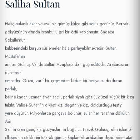
Saliha Sultan
Haliç bulanık akar ve eski bir gümüş külçe gibi soluk görünür. Berrak
gökyüzünün altında İstanbul'u gri bir örtü kaplamıştır. Sadece
Sokullu'nun
kubbesindeki kurşun süslemeler hala parlayabilmektedir. Sultan
Mustafa'nın
annesi Gülnuş Valide Sultan Azapkapı'dan geçmektedir. Arabacısına
durmasını
emreder. Gözü, zarif bir çeşmeden kilden bir testiye su dolduran
parlak,
beline kadar uzanan siyah saçlı, parlak siyah gözlü, güzel küçük bir kıza
takılır. Valide Sultan'ın dikkati kızı dağıtır ve kız, doldurduğu testiyi
yere düşürür. Milyonlarca parçaya bölünür, sular her tarafına dökülür.
Adı
Saliha olan genç kız gözyaşlarına boğulur. Nazik Gülnuş, altın işlemeli
elbisesinin eteklerini tutarak gümüş kaplamalı arabadan dışarı adım atar.