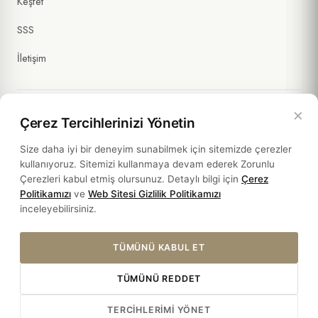
Keşfet
SSS
İletişim
×
Çerez Tercihlerinizi Yönetin
Yasal Bilgiler
Size daha iyi bir deneyim sunabilmek için sitemizde çerezler
kullanıyoruz. Sitemizi kullanmaya devam ederek Zorunlu
Politikalar
Çerezleri kabul etmiş olursunuz. Detaylı bilgi için
Çerez
Politikamızı
ve
Web Sitesi Gizlilik Politikamızı
Sürdürülebilirlik
inceleyebilirsiniz.
TÜMÜNÜ KABUL ET
TÜMÜNÜ REDDET
© 2026 HOTEL SULTANIA. ALL RIGHTS RESERVED.
TERCIHLERIMI YÖNET