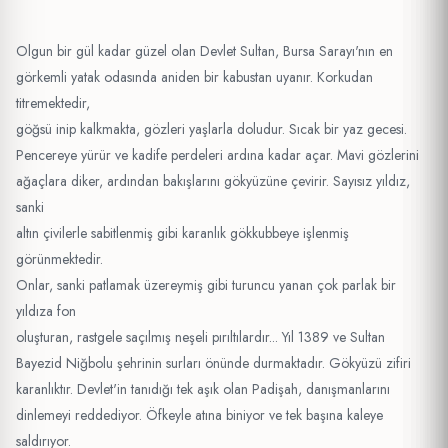
Olgun bir gül kadar güzel olan Devlet Sultan, Bursa Sarayı'nın en
görkemli yatak odasında aniden bir kabustan uyanır. Korkudan
titremektedir,
göğsü inip kalkmakta, gözleri yaşlarla doludur. Sıcak bir yaz gecesi.
Pencereye yürür ve kadife perdeleri ardına kadar açar. Mavi gözlerini
ağaçlara diker, ardından bakışlarını gökyüzüne çevirir. Sayısız yıldız,
sanki
altın çivilerle sabitlenmiş gibi karanlık gökkubbeye işlenmiş
görünmektedir.
Onlar, sanki patlamak üzereymiş gibi turuncu yanan çok parlak bir
yıldıza fon
oluşturan, rastgele saçılmış neşeli pırıltılardır... Yıl 1389 ve Sultan
Bayezid Niğbolu şehrinin surları önünde durmaktadır. Gökyüzü zifiri
karanlıktır. Devlet'in tanıdığı tek aşık olan Padişah, danışmanlarını
dinlemeyi reddediyor. Öfkeyle atına biniyor ve tek başına kaleye
saldırıyor.