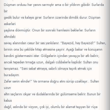
Düşman ordusu her yanını sarmıştır ama o bir yıldırım gibidir. Surlarda
bir
gedik bulur ve kaleye girer. Surların üzerinde dimdik durur. Düşman
askerleri
şaşkına dönmüştür. Onun bir sonraki hamlesini beklerler. Surların
altındaki
savaş alanından cesur bir ses yankılanır. “Bayezid, hey Bayezid!” Sultan,
birinin ona bu şekilde hitap etmesine şaşırır. Aşağı bakar ve konuşanın
kendini göstermesini ister. Gölgelerin içinden yavaşça bir atlı belirir,
ancak tepeden tırnağa uzun, dalgalı cübbelerle kaplıdır. Sultan onu
tanıyamaz. “Seni sebat etmeye, sabırlı olmaya teşvik etmek için
buradayım.
Zafer senin elinde!” Ve ormana doğru atını sürüp uzaklaşır... Sultan
uzun
altın saçlarını okşar ve dudaklarında bir gülümseme belirir. Bunun bir
kabus
değil, aslında bir vizyon, çok iyi, olumlu bir alamet taşıyan bir rüya