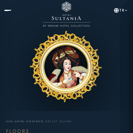
TR
BY YASMAK HOTEL COLLECTION
ANA SAYFA
/
HIKAYEMIZ
/
DEVLET SULTAN
FLOOR3