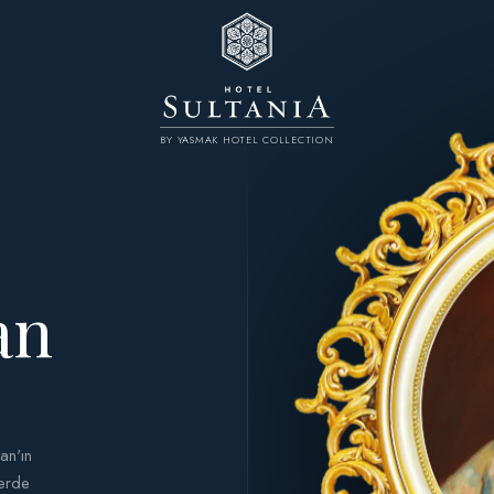
BY YASMAK HOTEL COLLECTION
an
an'ın
lerde