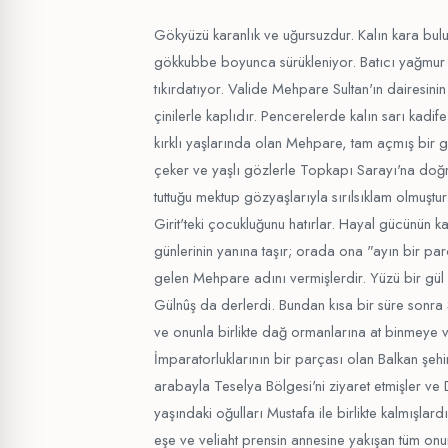
Gökyüzü karanlık ve uğursuzdur. Kalın kara bulutl
gökkubbe boyunca sürükleniyor. Batıcı yağmur 
tıkırdatıyor. Valide Mehpare Sultan'ın dairesinin
çinilerle kaplıdır. Pencerelerde kalın sarı kadife
kırklı yaşlarında olan Mehpare, tam açmış bir g
çeker ve yaşlı gözlerle Topkapı Sarayı'na doğru
tuttuğu mektup gözyaşlarıyla sırılsıklam olmuştur
Girit'teki çocukluğunu hatırlar. Hayal gücünün k
günlerinin yanına taşır; orada ona "ayın bir pa
gelen Mehpare adını vermişlerdir. Yüzü bir gül
Gülnûş da derlerdi. Bundan kısa bir süre sonra
ve onunla birlikte dağ ormanlarına at binmeye v
İmparatorluklarının bir parçası olan Balkan şehi
arabayla Teselya Bölgesi'ni ziyaret etmişler ve
yaşındaki oğulları Mustafa ile birlikte kalmışlardı
eşe ve veliaht prensin annesine yakışan tüm onur