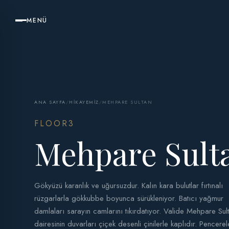
MENÜ
ANA SAYFA
/
HIKAYEMIZ
/
MEHPARE SULTAN
FLOOR3
Mehpare Sult
Gökyüzü karanlık ve uğursuzdur. Kalın kara bulutlar fırtınalı
rüzgarlarla gökkubbe boyunca sürükleniyor. Batıcı yağmur
damlaları sarayın camlarını tıkırdatıyor. Valide Mehpare Sult
dairesinin duvarları çiçek desenli çinilerle kaplıdır. Pencere