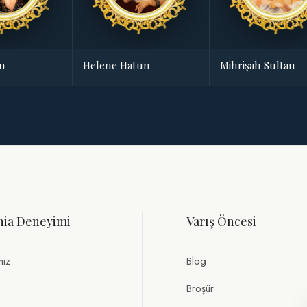
an
Helene Hatun
Mihrişah Sultan
nia Deneyimi
Varış Öncesi
miz
Blog
Broşür