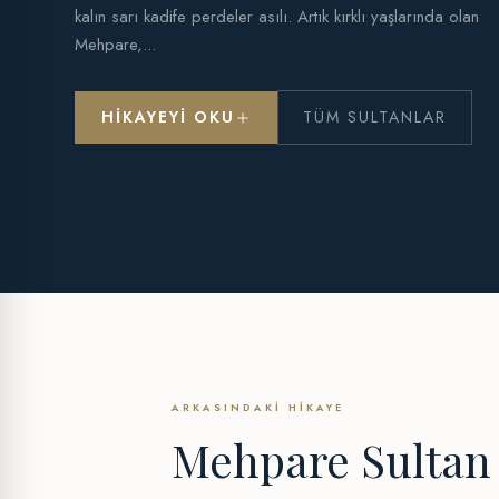
kalın sarı kadife perdeler asılı. Artık kırklı yaşlarında olan
Mehpare,...
HIKAYEYI OKU
TÜM SULTANLAR
ARKASINDAKI HIKAYE
Mehpare Sultan