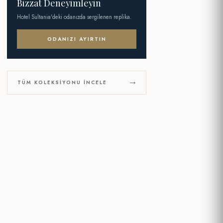
Bizzat Deneyimleyin
Hotel Sultania'deki odanızda sergilenen replika.
ODANIZI AYIRTIN
TÜM KOLEKSIYONU İNCELE