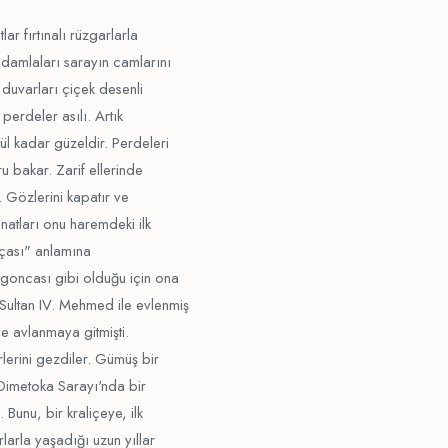
ar fırtınalı rüzgarlarla
damlaları sarayın camlarını
 duvarları çiçek desenli
 perdeler asılı. Artık
ül kadar güzeldir. Perdeleri
 bakar. Zarif ellerinde
. Gözlerini kapatır ve
anatları onu haremdeki ilk
rçası" anlamına
 goncası gibi olduğu için ona
 Sultan IV. Mehmed ile evlenmiş
e avlanmaya gitmişti.
rlerini gezdiler. Gümüş bir
 Dimetoka Sarayı'nda bir
. Bunu, bir kraliçeye, ilk
larla yaşadığı uzun yıllar