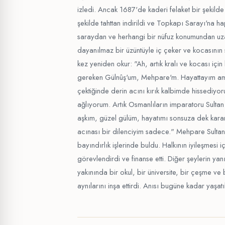
izledi. Ancak 1687'de kaderi felaket bir şekilde 
şekilde tahttan indirildi ve Topkapı Sarayı'na ha
saraydan ve herhangi bir nüfuz konumundan uzakt
dayanılmaz bir üzüntüyle iç çeker ve kocasının 
kez yeniden okur: "Ah, artık kralı ve kocası içi
gereken Gülnûş'um, Mehpare'm. Hayattayım ama
çektiğinde derin acını kırık kalbimde hissediy
ağlıyorum. Artık Osmanlıların imparatoru Sulta
aşkım, güzel gülüm, hayatımı sonsuza dek kar
acınası bir dilenciyim sadece." Mehpare Sultan
bayındırlık işlerinde buldu. Halkının iyileşmesi 
görevlendirdi ve finanse etti. Diğer şeylerin yan
yakınında bir okul, bir üniversite, bir çeşme ve
aynılarını inşa ettirdi. Anısı bugüne kadar yaşat