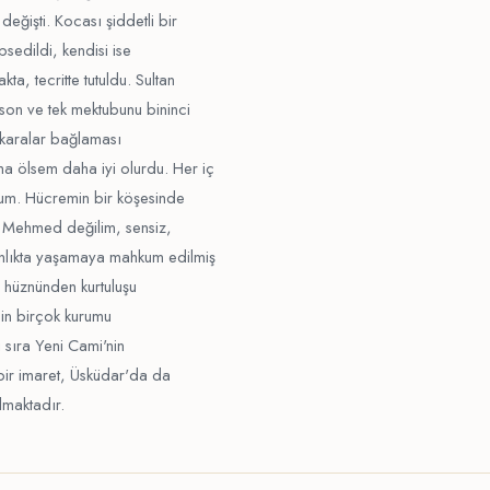
değişti. Kocası şiddetli bir
psedildi, kendisi ise
a, tecritte tutuldu. Sultan
son ve tek mektubunu bininci
n karalar bağlaması
 ölsem daha iyi olurdu. Her iç
orum. Hücremin bir köşesinde
n Mehmed değilim, sensiz,
anlıkta yaşamaya mahkum edilmiş
 hüznünden kurtuluşu
için birçok kurumu
ı sıra Yeni Cami'nin
 bir imaret, Üsküdar'da da
ılmaktadır.