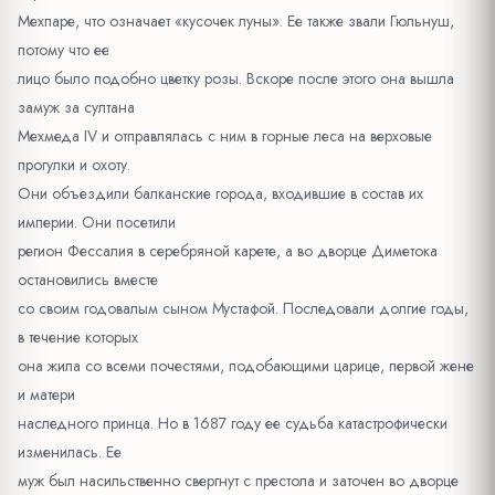
Мехпаре, что означает «кусочек луны». Ее также звали Гюльнуш,
потому что ее
лицо было подобно цветку розы. Вскоре после этого она вышла
замуж за султана
Мехмеда IV и отправлялась с ним в горные леса на верховые
прогулки и охоту.
Они объездили балканские города, входившие в состав их
империи. Они посетили
регион Фессалия в серебряной карете, а во дворце Диметока
остановились вместе
со своим годовалым сыном Мустафой. Последовали долгие годы,
в течение которых
она жила со всеми почестями, подобающими царице, первой жене
и матери
наследного принца. Но в 1687 году ее судьба катастрофически
изменилась. Ее
муж был насильственно свергнут с престола и заточен во дворце