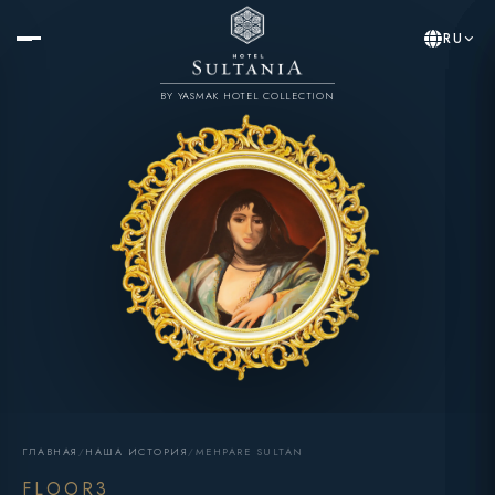
RU
BY YASMAK HOTEL COLLECTION
ГЛАВНАЯ
/
НАША ИСТОРИЯ
/
MEHPARE SULTAN
FLOOR3