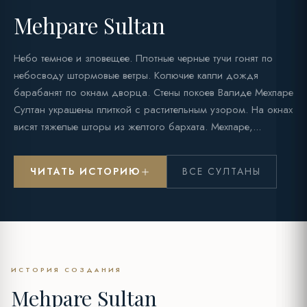
Mehpare Sultan
Небо темное и зловещее. Плотные черные тучи гонят по
небосводу штормовые ветры. Колючие капли дождя
барабанят по окнам дворца. Стены покоев Валиде Мехпаре
Султан украшены плиткой с растительным узором. На окнах
висят тяжелые шторы из желтого бархата. Мехпаре,...
ЧИТАТЬ ИСТОРИЮ
ВСЕ СУЛТАНЫ
ИСТОРИЯ СОЗДАНИЯ
Mehpare Sultan