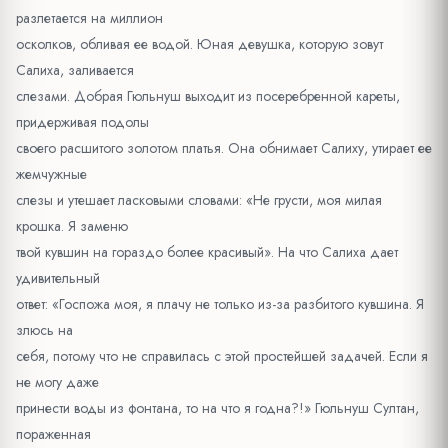
разлетается на миллион
осколков, обливая ее водой. Юная девушка, которую зовут
Салиха, заливается
слезами. Добрая Гюльнуш выходит из посеребренной кареты,
придерживая подолы
своего расшитого золотом платья. Она обнимает Салиху, утирает ее
жемчужные
слезы и утешает ласковыми словами: «Не грусти, моя милая
крошка. Я заменю
твой кувшин на гораздо более красивый». На что Салиха дает
удивительный
ответ: «Госпожа моя, я плачу не только из-за разбитого кувшина. Я
злюсь на
себя, потому что не справилась с этой простейшей задачей. Если я
не могу даже
принести воды из фонтана, то на что я годна?!» Гюльнуш Султан,
пораженная