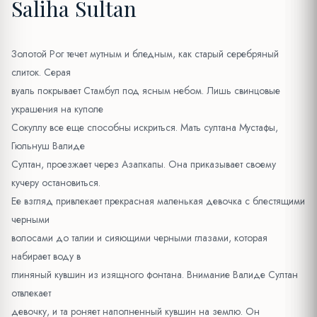
Saliha Sultan
Золотой Рог течет мутным и бледным, как старый серебряный
слиток. Серая
вуаль покрывает Стамбул под ясным небом. Лишь свинцовые
украшения на куполе
Сокуллу все еще способны искриться. Мать султана Мустафы,
Гюльнуш Валиде
Султан, проезжает через Азапкапы. Она приказывает своему
кучеру остановиться.
Ее взгляд привлекает прекрасная маленькая девочка с блестящими
черными
волосами до талии и сияющими черными глазами, которая
набирает воду в
глиняный кувшин из изящного фонтана. Внимание Валиде Султан
отвлекает
девочку, и та роняет наполненный кувшин на землю. Он