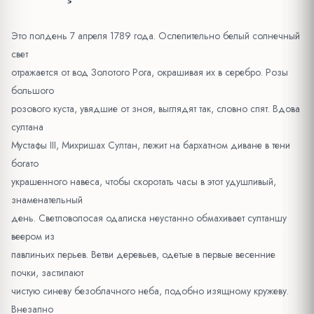
Это полдень 7 апреля 1789 года. Ослепительно белый солнечный
свет
отражается от вод Золотого Рога, окрашивая их в серебро. Розы
большого
розового куста, увядшие от зноя, выглядят так, словно спят. Вдова
султана
Мустафы III, Михришах Султан, лежит на бархатном диване в тени
богато
украшенного навеса, чтобы скоротать часы в этот удушливый,
знаменательный
день. Светловолосая одалиска неустанно обмахивает султаншу
веером из
павлиньих перьев. Ветви деревьев, одетые в первые весенние
почки, застилают
чистую синеву безоблачного неба, подобно изящному кружеву.
Внезапно