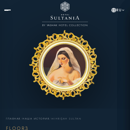
RU
BY YASMAK HOTEL COLLECTION
ГЛАВНАЯ
/
НАША ИСТОРИЯ
/
MIHRIŞAH SULTAN
FLOOR3