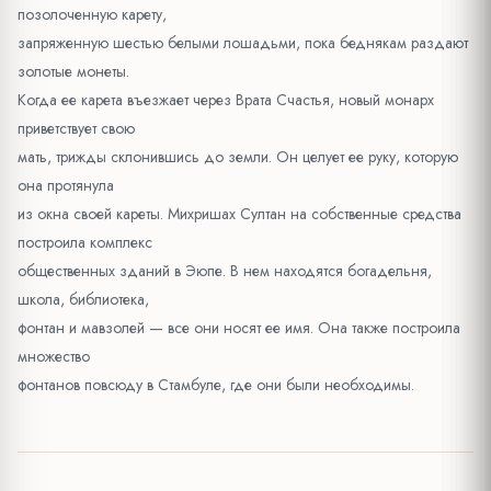
позолоченную карету,
запряженную шестью белыми лошадьми, пока беднякам раздают
золотые монеты.
Когда ее карета въезжает через Врата Счастья, новый монарх
приветствует свою
мать, трижды склонившись до земли. Он целует ее руку, которую
она протянула
из окна своей кареты. Михришах Султан на собственные средства
построила комплекс
общественных зданий в Эюпе. В нем находятся богадельня,
школа, библиотека,
фонтан и мавзолей — все они носят ее имя. Она также построила
множество
фонтанов повсюду в Стамбуле, где они были необходимы.