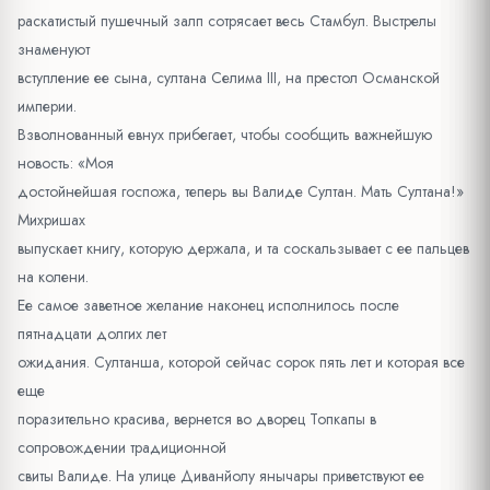
раскатистый пушечный залп сотрясает весь Стамбул. Выстрелы
знаменуют
вступление ее сына, султана Селима III, на престол Османской
империи.
Взволнованный евнух прибегает, чтобы сообщить важнейшую
новость: «Моя
достойнейшая госпожа, теперь вы Валиде Султан. Мать Султана!»
Михришах
выпускает книгу, которую держала, и та соскальзывает с ее пальцев
на колени.
Ее самое заветное желание наконец исполнилось после
пятнадцати долгих лет
ожидания. Султанша, которой сейчас сорок пять лет и которая все
еще
поразительно красива, вернется во дворец Топкапы в
сопровождении традиционной
свиты Валиде. На улице Диванйолу янычары приветствуют ее