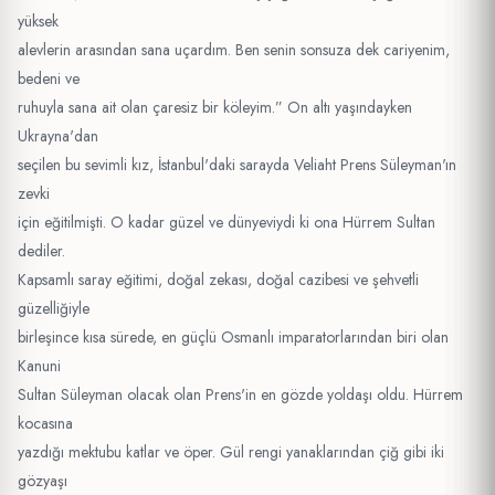
yüksek
alevlerin arasından sana uçardım. Ben senin sonsuza dek cariyenim,
bedeni ve
ruhuyla sana ait olan çaresiz bir köleyim.” On altı yaşındayken
Ukrayna'dan
seçilen bu sevimli kız, İstanbul'daki sarayda Veliaht Prens Süleyman'ın
zevki
için eğitilmişti. O kadar güzel ve dünyeviydi ki ona Hürrem Sultan
dediler.
Kapsamlı saray eğitimi, doğal zekası, doğal cazibesi ve şehvetli
güzelliğiyle
birleşince kısa sürede, en güçlü Osmanlı imparatorlarından biri olan
Kanuni
Sultan Süleyman olacak olan Prens'in en gözde yoldaşı oldu. Hürrem
kocasına
yazdığı mektubu katlar ve öper. Gül rengi yanaklarından çiğ gibi iki
gözyaşı