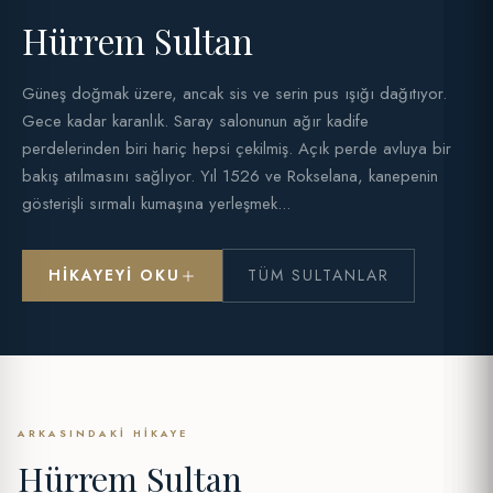
Hürrem Sultan
Güneş doğmak üzere, ancak sis ve serin pus ışığı dağıtıyor.
Gece kadar karanlık. Saray salonunun ağır kadife
perdelerinden biri hariç hepsi çekilmiş. Açık perde avluya bir
bakış atılmasını sağlıyor. Yıl 1526 ve Rokselana, kanepenin
gösterişli sırmalı kumaşına yerleşmek...
HIKAYEYI OKU
TÜM SULTANLAR
ARKASINDAKI HIKAYE
Hürrem Sultan