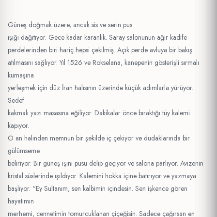
Güneş doğmak üzere, ancak sis ve serin pus
ışığı dağıtıyor. Gece kadar karanlık. Saray salonunun ağır kadife
perdelerinden biri hariç hepsi çekilmiş. Açık perde avluya bir bakış
atılmasını sağlıyor. Yıl 1526 ve Rokselana, kanepenin gösterişli sırmalı
kumaşına
yerleşmek için düz İran halısının üzerinde küçük adımlarla yürüyor.
Sedef
kakmalı yazı masasına eğiliyor. Dakikalar önce bıraktığı tüy kalemi
kapıyor.
O an halinden memnun bir şekilde iç çekiyor ve dudaklarında bir
gülümseme
beliriyor. Bir güneş ışını pusu delip geçiyor ve salona parlıyor. Avizenin
kristal süslerinde ışıldıyor. Kalemini hokka içine batırıyor ve yazmaya
başlıyor. “Ey Sultanım, sen kalbimin içindesin. Sen işkence gören
hayatımın
merhemi, cennetimin tomurcuklanan çiçeğisin. Sadece çağırsan en