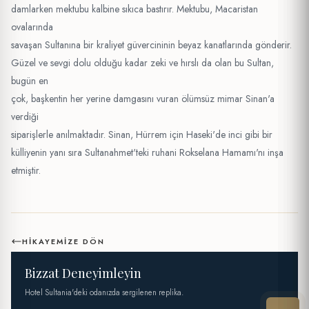
damlarken mektubu kalbine sıkıca bastırır. Mektubu, Macaristan
ovalarında
savaşan Sultanına bir kraliyet güvercininin beyaz kanatlarında gönderir.
Güzel ve sevgi dolu olduğu kadar zeki ve hırslı da olan bu Sultan,
bugün en
çok, başkentin her yerine damgasını vuran ölümsüz mimar Sinan'a
verdiği
siparişlerle anılmaktadır. Sinan, Hürrem için Haseki'de inci gibi bir
külliyenin yanı sıra Sultanahmet'teki ruhani Rokselana Hamamı'nı inşa
etmiştir.
HIKAYEMIZE DÖN
Bizzat Deneyimleyin
Hotel Sultania'deki odanızda sergilenen replika.