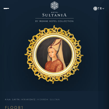
TR
BY YASMAK HOTEL COLLECTION
ANA SAYFA
/
HIKAYEMIZ
/
HÜRREM SULTAN
FLOOR1