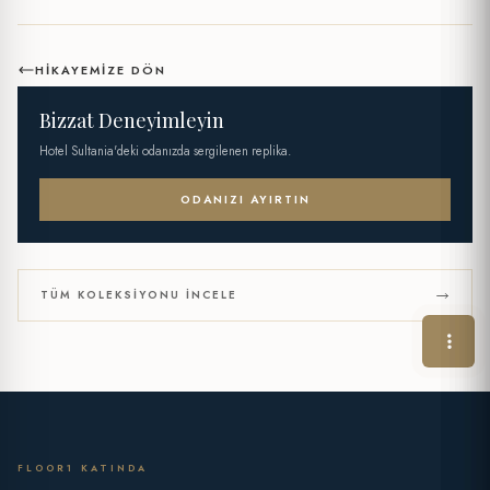
HIKAYEMIZE DÖN
Bizzat Deneyimleyin
Hotel Sultania'deki odanızda sergilenen replika.
ODANIZI AYIRTIN
TÜM KOLEKSIYONU İNCELE
FLOOR1 KATINDA