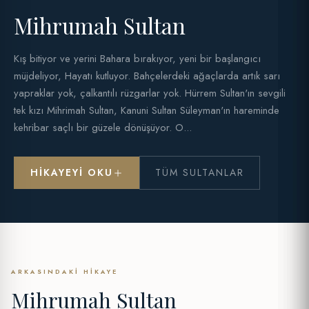
Mihrumah Sultan
Kış bitiyor ve yerini Bahara bırakıyor, yeni bir başlangıcı
müjdeliyor, Hayatı kutluyor. Bahçelerdeki ağaçlarda artık sarı
yapraklar yok, çalkantılı rüzgarlar yok. Hürrem Sultan'ın sevgili
tek kızı Mihrimah Sultan, Kanuni Sultan Süleyman'ın hareminde
kehribar saçlı bir güzele dönüşüyor. O...
HIKAYEYI OKU
TÜM SULTANLAR
ARKASINDAKI HIKAYE
Mihrumah Sultan