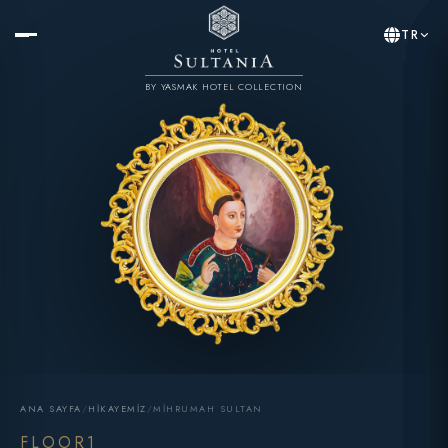
TR
BY YASMAK HOTEL COLLECTION
ANA SAYFA
/
HIKAYEMIZ
/
MIHRUMAH SULTAN
FLOOR1