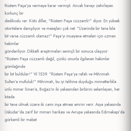
Rüstem Paşa'ya vermeye karar vermişti. Ancak havayı zehirleyen
korkunç bir
dedikodu var: Kötü diller, "Rüstem Paşa cüzzamlı!" diyor. En yüksek
otoritelere danışılıyor ve mesajları çok net: "Üzerinde bir tane bile
bit varsa cüzzamlı olamaz!" Paşa'yı muayene etmeleri için uzman
hekimler
gönderiliyor. Dikkatli araştırmaları sevinçli bir sonuca ulaşıyor:
"Rüstem Paşa cüzzamlı değil, çünkü onunla ilgilenen hekimler
gömleğinde
bir bit buldular!" Yıl 1539. "Rüstem Paşa'ya refah ve Mihrimah
Sultan'a mutluluk!" Mihrimah, bu iyi talihine duyduğu minnettarlıkla
ünlü mimar Sinan'a, Boğaz'ın iki yakasından birbirini selamlayan, her
kıtada
bir tane olmak üzere iki cami inşa etmesi emrini verir. Asya yakasında
Üsküdar'da zarif bir mimari harikası ve Avrupa yakasında Edirnekapı'da
görkemli bir mabet.