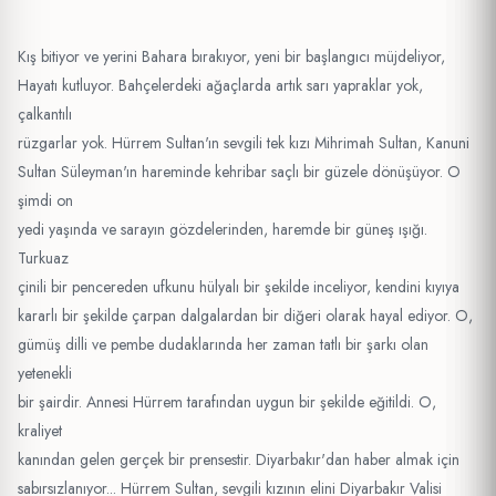
Kış bitiyor ve yerini Bahara bırakıyor, yeni bir başlangıcı müjdeliyor,
Hayatı kutluyor. Bahçelerdeki ağaçlarda artık sarı yapraklar yok,
çalkantılı
rüzgarlar yok. Hürrem Sultan'ın sevgili tek kızı Mihrimah Sultan, Kanuni
Sultan Süleyman'ın hareminde kehribar saçlı bir güzele dönüşüyor. O
şimdi on
yedi yaşında ve sarayın gözdelerinden, haremde bir güneş ışığı.
Turkuaz
çinili bir pencereden ufkunu hülyalı bir şekilde inceliyor, kendini kıyıya
kararlı bir şekilde çarpan dalgalardan bir diğeri olarak hayal ediyor. O,
gümüş dilli ve pembe dudaklarında her zaman tatlı bir şarkı olan
yetenekli
bir şairdir. Annesi Hürrem tarafından uygun bir şekilde eğitildi. O,
kraliyet
kanından gelen gerçek bir prensestir. Diyarbakır'dan haber almak için
sabırsızlanıyor... Hürrem Sultan, sevgili kızının elini Diyarbakır Valisi