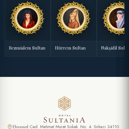
Bezmialem Sultan
Hürrem Sultan
Nakşidil Sult
Ebusuud Cad. Mehmet Murat Sokak. No: 4. Sirkeci 34110