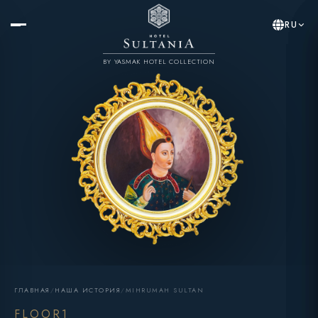
RU
BY YASMAK HOTEL COLLECTION
ГЛАВНАЯ
/
НАША ИСТОРИЯ
/
MIHRUMAH SULTAN
FLOOR1