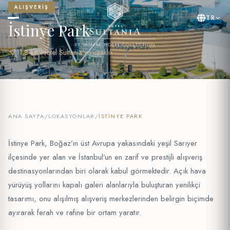
ALIŞVERIŞ
TR
İstinye Park
BY YASMAK HOTEL COLLECTION
near_me
11.8 km Hotel Sultania'ya uzaklık
ANA SAYFA
/
LOKASYONLAR
/
İSTINYE PARK
İstinye Park, Boğaz’ın üst Avrupa yakasındaki yeşil Sarıyer
ilçesinde yer alan ve İstanbul’un en zarif ve prestijli alışveriş
destinasyonlarından biri olarak kabul görmektedir. Açık hava
yürüyüş yollarını kapalı galeri alanlarıyla buluşturan yenilikçi
tasarımı, onu alışılmış alışveriş merkezlerinden belirgin biçimde
ayırarak ferah ve rafine bir ortam yaratır.