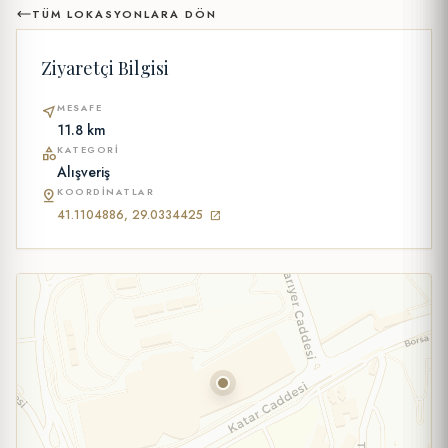
TÜM LOKASYONLARA DÖN
Ziyaretçi Bilgisi
MESAFE
near_me
11.8 km
KATEGORI
category
Alışveriş
KOORDINATLAR
pin_drop
41.1104886, 29.0334425
open_in_new