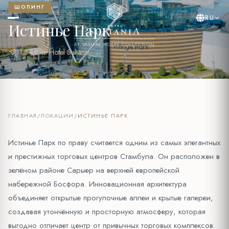
ШОПИНГ
RU
Истинье Парк
BY YASMAK HOTEL COLLECTION
near_me
11.8 km от Hotel Sultania
ГЛАВНАЯ
/
ЛОКАЦИИ
/
ИСТИНЬЕ ПАРК
Истинье Парк по праву считается одним из самых элегантных
и престижных торговых центров Стамбула. Он расположен в
зелёном районе Сарыер на верхней европейской
набережной Босфора. Инновационная архитектура
объединяет открытые прогулочные аллеи и крытые галереи,
создавая утончённую и просторную атмосферу, которая
выгодно отличает центр от привычных торговых комплексов.