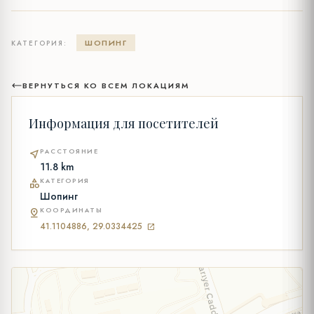
ШОПИНГ
КАТЕГОРИЯ:
ВЕРНУТЬСЯ КО ВСЕМ ЛОКАЦИЯМ
Информация для посетителей
РАССТОЯНИЕ
near_me
11.8 km
КАТЕГОРИЯ
category
Шопинг
КООРДИНАТЫ
pin_drop
41.1104886, 29.0334425
open_in_new