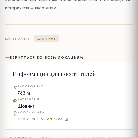
историческим кварталам.
ШОПИНГ
КАТЕГОРИЯ:
ВЕРНУТЬСЯ КО ВСЕМ ЛОКАЦИЯМ
Информация для посетителей
РАССТОЯНИЕ
near_me
763 m
КАТЕГОРИЯ
category
Шопинг
КООРДИНАТЫ
pin_drop
41.0165001, 28.9705194
open_in_new