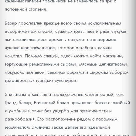
каменных галерей практически не изменилась за три с
половиной столетия.
Базар прославлен прежде всего своим исключительным
ассортиментом специй, сушёных трав, чаёв и рахат-лукума,
чьи смешивающиеся ароматы создают неповторимое
чувственное впечатление, которое остаётся в памяти
надолго. Помимо специй, здесь можно найти магазины,
торгующие ремесленными сырами, мясными деликатесами,
локумом, пахлавой, свежими орехами и широким выбором
традиционных турецких сувениров.
Значительно меньше и гораздо менее многолюдный, чем
Гранд-базар, Египетский базар предлагает более спокойный
и удобный шопинг без ущерба для аутентичности и
разнообразия. Его расположение рядом с паромным
терминалом Эминёню также делает его идеальной
остановкой при прогулке вдоль набережной и по соседним