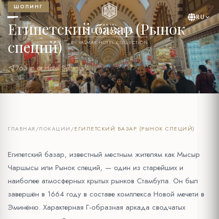
ШОПИНГ
RU
Египетский базар (Рынок
специй)
BY YASMAK HOTEL COLLECTION
near_me
763 m от Hotel Sultania
ГЛАВНАЯ
/
ЛОКАЦИИ
/
ЕГИПЕТСКИЙ БАЗАР (РЫНОК СПЕЦИЙ)
Египетский базар, известный местным жителям как Мысыр
Чаршысы или Рынок специй, — один из старейших и
наиболее атмосферных крытых рынков Стамбула. Он был
завершён в 1664 году в составе комплекса Новой мечети в
Эминёню. Характерная Г-образная аркада сводчатых