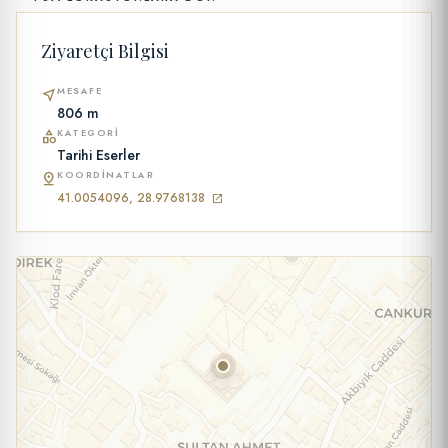
Ziyaretçi Bilgisi
MESAFE
near_me
806 m
KATEGORI
category
Tarihi Eserler
KOORDINATLAR
pin_drop
41.0054096, 28.9768138
open_in_new