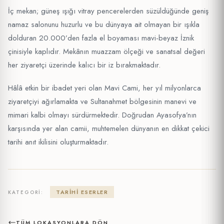
İç mekan; güneş ışığı vitray pencerelerden süzüldüğünde geniş
namaz salonunu huzurlu ve bu dünyaya ait olmayan bir ışıkla
dolduran 20.000’den fazla el boyaması mavi-beyaz İznik
çinisiyle kaplıdır. Mekânın muazzam ölçeği ve sanatsal değeri
her ziyaretçi üzerinde kalıcı bir iz bırakmaktadır.
Hâlâ etkin bir ibadet yeri olan Mavi Cami, her yıl milyonlarca
ziyaretçiyi ağırlamakta ve Sultanahmet bölgesinin manevi ve
mimari kalbi olmayı sürdürmektedir. Doğrudan Ayasofya’nın
karşısında yer alan camii, muhtemelen dünyanın en dikkat çekici
tarihi anıt ikilisini oluşturmaktadır.
TARIHI ESERLER
KATEGORI:
TÜM LOKASYONLARA DÖN