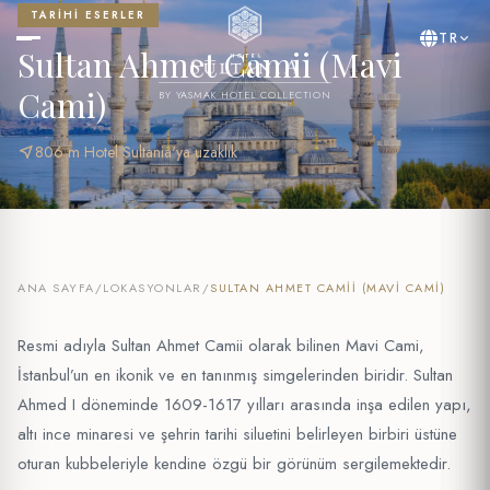
TARIHI ESERLER
TR
Sultan Ahmet Camii (Mavi
Cami)
BY YASMAK HOTEL COLLECTION
near_me
806 m Hotel Sultania'ya uzaklık
ANA SAYFA
/
LOKASYONLAR
/
SULTAN AHMET CAMII (MAVI CAMI)
Resmi adıyla Sultan Ahmet Camii olarak bilinen Mavi Cami,
İstanbul’un en ikonik ve en tanınmış simgelerinden biridir. Sultan
Ahmed I döneminde 1609-1617 yılları arasında inşa edilen yapı,
altı ince minaresi ve şehrin tarihi siluetini belirleyen birbiri üstüne
oturan kubbeleriyle kendine özgü bir görünüm sergilemektedir.