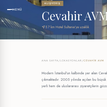
ALIŞVERIŞ
MENÜ
Cevahir AV
near_me
5.7 km Hotel Sultania'ya uzaklık
ANA SAYFA
/
LOKASYONLAR
/
CEVAHIR AVM
Modern İstanbul’un kalbinde yer alan Ceva
çıkmaktadır. 2005 yılında açılan bu büyük
yerli hem de uluslararası ziyaretçilerin gözd