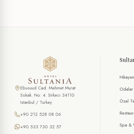
Sulta
Hikaye
Ebusuud Cad. Mehmet Murat
Odalar
Sokak. No: 4. Sirkeci 34110
Özel Tek
Istanbul / Turkey
Restaur
+90 212 528 08 06
Spa & 
+90 533 730 32 57