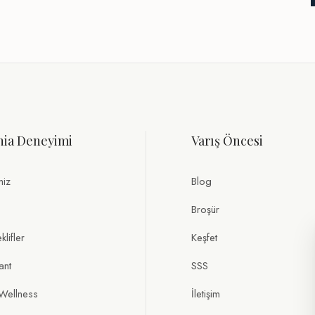
nia Deneyimi
Varış Öncesi
miz
Blog
Broşür
lifler
Keşfet
ant
SSS
Wellness
İletişim