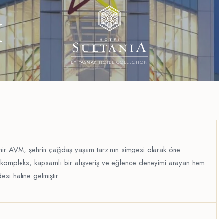
M
BY YASMAK HOTEL COLLECTION
hir AVM, şehrin çağdaş yaşam tarzının simgesi olarak öne
 kompleks, kapsamlı bir alışveriş ve eğlence deneyimi arayan hem
esi haline gelmiştir.