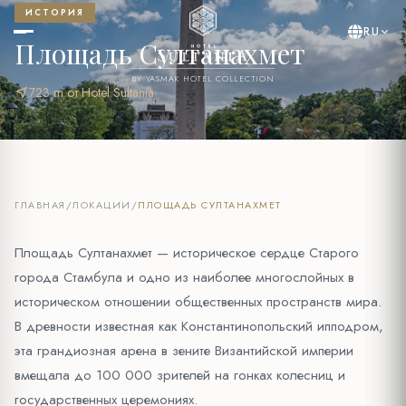
ИСТОРИЯ
RU
Площадь Султанахмет
BY YASMAK HOTEL COLLECTION
near_me
723 m от Hotel Sultania
ГЛАВНАЯ
/
ЛОКАЦИИ
/
ПЛОЩАДЬ СУЛТАНАХМЕТ
Площадь Султанахмет — историческое сердце Старого
города Стамбула и одно из наиболее многослойных в
историческом отношении общественных пространств мира.
В древности известная как Константинопольский ипподром,
эта грандиозная арена в зените Византийской империи
вмещала до 100 000 зрителей на гонках колесниц и
государственных церемониях.