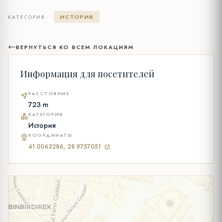
ИСТОРИЯ
КАТЕГОРИЯ:
ВЕРНУТЬСЯ КО ВСЕМ ЛОКАЦИЯМ
Информация для посетителей
РАССТОЯНИЕ
near_me
723 m
КАТЕГОРИЯ
category
История
КООРДИНАТЫ
pin_drop
41.0063286, 28.9757051
open_in_new