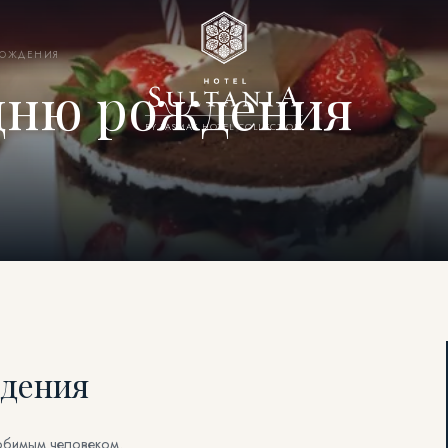
РОЖДЕНИЯ
 дню рождения
BY YASMAK HOTEL COLLECTION
ждения
юбимым человеком.