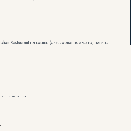
olian Restaurant на крыше (фиксированное меню, напитки
нительная опция.
М