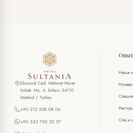
СПЕЦИАЛЬНОЕ ПРЕДЛОЖЕНИЕ
Пакет ко дню рождения
Опы
ПОЛНОЕ ИМЯ *
ТЕЛЕФОН
Наша и
ЭЛ. ПОЧТА *
Ebusuud Cad. Mehmet Murat
Номер
Sokak. No: 4. Sirkeci 34110
Специа
Istanbul / Turkey
ЖЕЛАЕМАЯ ДАТА
Рестор
+90 212 528 08 06
ЖЕЛАЕМОЕ ВРЕМЯ
Спа и 
+90 533 730 32 57
КОЛИЧЕСТВО ЧЕЛОВЕК