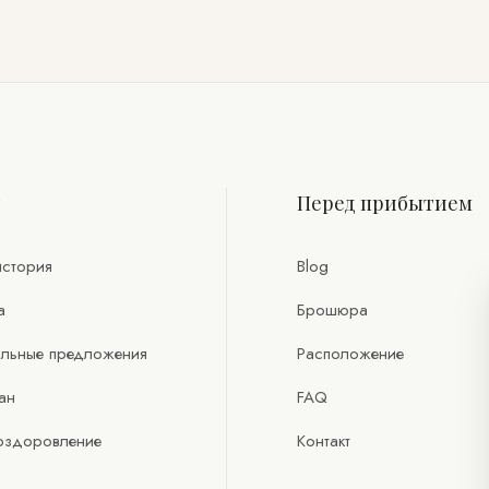
т
Перед прибытием
стория
Blog
а
Брошюра
льные предложения
Расположение
ан
FAQ
оздоровление
Контакт