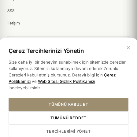
SSS
İletişim
×
Çerez Tercihlerinizi Yönetin
Yasal Bilgiler
Size daha iyi bir deneyim sunabilmek için sitemizde çerezler
kullanıyoruz. Sitemizi kullanmaya devam ederek Zorunlu
Politikalar
Çerezleri kabul etmiş olursunuz. Detaylı bilgi için
Çerez
Politikamızı
ve
Web Sitesi Gizlilik Politikamızı
Sürdürülebilirlik
inceleyebilirsiniz.
TÜMÜNÜ KABUL ET
TÜMÜNÜ REDDET
© 2026 HOTEL SULTANIA. ALL RIGHTS RESERVED.
TERCIHLERIMI YÖNET