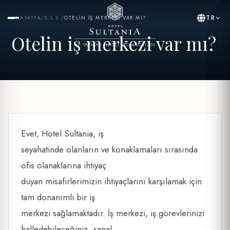
TR
ANASAYFA
/
S.S.S.
/
OTELIN IŞ MERKEZI VAR MI?
Otelin iş merkezi var mı?
BY YASMAK HOTEL COLLECTION
Evet, Hotel Sultania, iş
seyahatinde olanların ve konaklamaları sırasında
ofis olanaklarına ihtiyaç
duyan misafirlerimizin ihtiyaçlarını karşılamak için
tam donanımlı bir iş
merkezi sağlamaktadır. İş merkezi, iş görevlerinizi
halledebileceğiniz, sanal