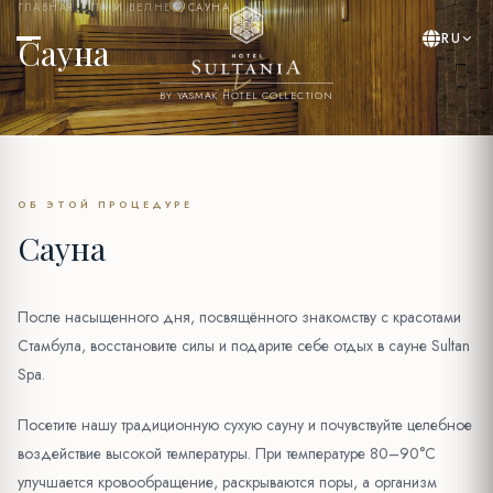
ГЛАВНАЯ
/
СПА И ВЕЛНЕС
/
САУНА
RU
Сауна
BY YASMAK HOTEL COLLECTION
ОБ ЭТОЙ ПРОЦЕДУРЕ
Сауна
После насыщенного дня, посвящённого знакомству с красотами
Стамбула, восстановите силы и подарите себе отдых в сауне Sultan
Spa.
Посетите нашу традиционную сухую сауну и почувствуйте целебное
воздействие высокой температуры. При температуре 80–90°C
улучшается кровообращение, раскрываются поры, а организм