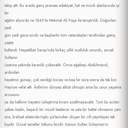
takip etti. Bu arada genç prenses edebiyat, hat ve müzik alanlarında iyi
bir
eğitim alıyordu ve 1845'te Mehmet Ali Paşa ile tanıştırıldı. Düğünleri
yedi
gün yedi gece sürdü ve başkentin tüm vatandaşları tarafından geniş
çapta
kutlandı. Neşetâbat Sarayı'nda birkaç yıllık mutluluk onundu, ancak
Sultanın
üzerine yakında karanlık çökecekti. Önce ağabeyi Abdülmecid,
ardından
hayatının güneşi, çok sevdiği kocası ve kısa bir süre sonra da tek kızı
Hayriye vefat etti. Âdile'nin dünyası altüst olmuştu ama bu onun yaşama
arzusunu
ya da halkının hayatını iyileştirme hırsını azaltmayacaktı. Tüm bu acıları
çeken kadın, başarılı bir müzik bestecisi ve usta bir hattat olmasının yanı
sıra, kraliyet ailesinde toplu şiirlerinden oluşan bir cilt yayınlayan tek
kişidir. Güzel sanatlar tutkunu biridir. Kanuni Sultan Süleyman'ın