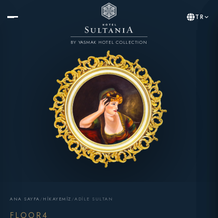
TR
BY YASMAK HOTEL COLLECTION
ANA SAYFA
/
HIKAYEMIZ
/
ADILE SULTAN
FLOOR4