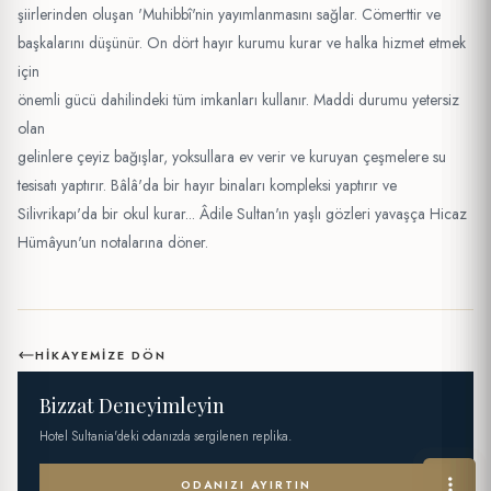
şiirlerinden oluşan 'Muhibbî'nin yayımlanmasını sağlar. Cömerttir ve
başkalarını düşünür. On dört hayır kurumu kurar ve halka hizmet etmek
için
önemli gücü dahilindeki tüm imkanları kullanır. Maddi durumu yetersiz
olan
gelinlere çeyiz bağışlar, yoksullara ev verir ve kuruyan çeşmelere su
tesisatı yaptırır. Bâlâ'da bir hayır binaları kompleksi yaptırır ve
Silivrikapı'da bir okul kurar... Âdile Sultan'ın yaşlı gözleri yavaşça Hicaz
Hümâyun'un notalarına döner.
HIKAYEMIZE DÖN
Bizzat Deneyimleyin
Hotel Sultania'deki odanızda sergilenen replika.
ODANIZI AYIRTIN