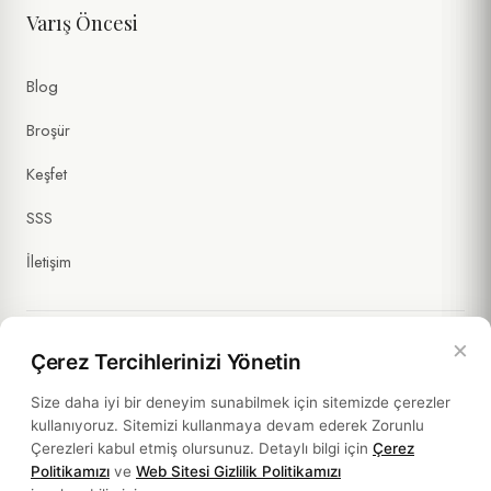
Varış Öncesi
Blog
Broşür
Keşfet
SSS
İletişim
×
Çerez Tercihlerinizi Yönetin
Yasal Bilgiler
Size daha iyi bir deneyim sunabilmek için sitemizde çerezler
kullanıyoruz. Sitemizi kullanmaya devam ederek Zorunlu
Politikalar
Çerezleri kabul etmiş olursunuz. Detaylı bilgi için
Çerez
Politikamızı
ve
Web Sitesi Gizlilik Politikamızı
Sürdürülebilirlik