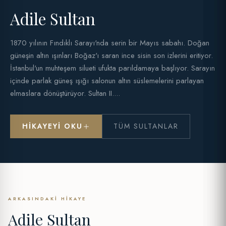
Adile Sultan
1870 yılının Fındıklı Sarayı'nda serin bir Mayıs sabahı. Doğan
güneşin altın ışınları Boğaz'ı saran ince sisin son izlerini eritiyor.
İstanbul'un muhteşem silueti ufukta parıldamaya başlıyor. Sarayın
içinde parlak güneş ışığı salonun altın süslemelerini parlayan
elmaslara dönüştürüyor. Sultan II....
HIKAYEYI OKU
TÜM SULTANLAR
ARKASINDAKI HIKAYE
Adile Sultan