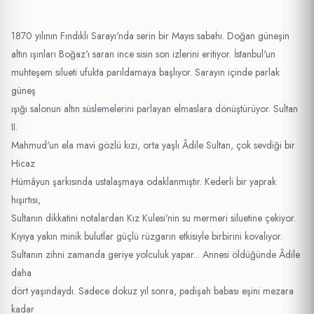
1870 yılının Fındıklı Sarayı'nda serin bir Mayıs sabahı. Doğan güneşin
altın ışınları Boğaz'ı saran ince sisin son izlerini eritiyor. İstanbul'un
muhteşem silueti ufukta parıldamaya başlıyor. Sarayın içinde parlak
güneş
ışığı salonun altın süslemelerini parlayan elmaslara dönüştürüyor. Sultan
II.
Mahmud'un ela mavi gözlü kızı, orta yaşlı Âdile Sultan, çok sevdiği bir
Hicaz
Hümâyun şarkısında ustalaşmaya odaklanmıştır. Kederli bir yaprak
hışırtısı,
Sultanın dikkatini notalardan Kız Kulesi'nin su mermeri siluetine çekiyor.
Kıyıya yakın minik bulutlar güçlü rüzgarın etkisiyle birbirini kovalıyor.
Sultanın zihni zamanda geriye yolculuk yapar... Annesi öldüğünde Âdile
daha
dört yaşındaydı. Sadece dokuz yıl sonra, padişah babası eşini mezara
kadar