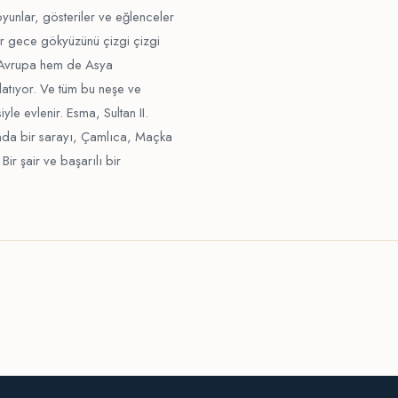
oyunlar, gösteriler ve eğlenceler
er gece gökyüzünü çizgi çizgi
m Avrupa hem de Asya
nlatıyor. Ve tüm bu neşe ve
le evlenir. Esma, Sultan II.
nda bir sarayı, Çamlıca, Maçka
Bir şair ve başarılı bir