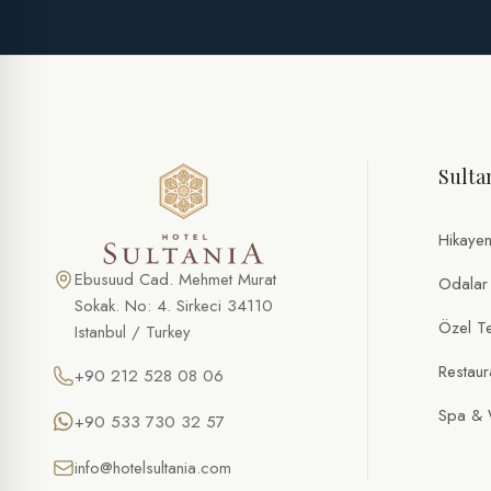
Sulta
Hikaye
Ebusuud Cad. Mehmet Murat
Odalar
Sokak. No: 4. Sirkeci 34110
Özel Tek
Istanbul / Turkey
Restaur
+90 212 528 08 06
Spa & 
+90 533 730 32 57
info@hotelsultania.com