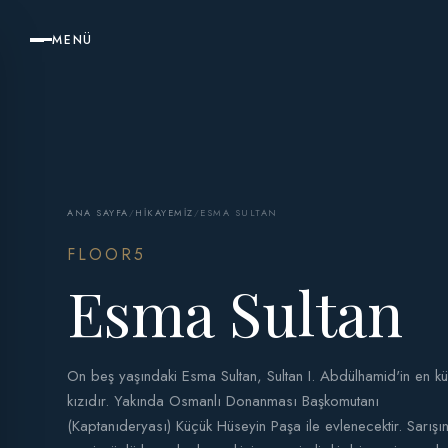
MENÜ
ANA SAYFA
/
HIKAYEMIZ
/
ESMA SULTAN
FLOOR5
Esma Sultan
On beş yaşındaki Esma Sultan, Sultan I. Abdülhamid'in en k
kızıdır. Yakında Osmanlı Donanması Başkomutanı
(Kaptanıderyası) Küçük Hüseyin Paşa ile evlenecektir. Sarışın