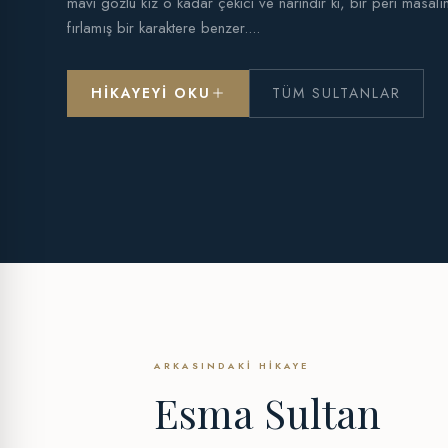
mavi gözlü kız o kadar çekici ve narindir ki, bir peri masal
fırlamış bir karaktere benzer....
HIKAYEYI OKU
TÜM SULTANLAR
ARKASINDAKI HIKAYE
Esma Sultan