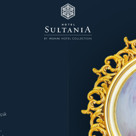
BY YASMAK HOTEL COLLECTION
üçük
,