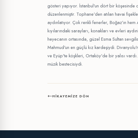
gösteri yapıyor. İstanbul'un dört bir köşesinde 
düzenlenmiştir. Tophane'den atılan havai fişekl
aydınlatıyor. Çok renkli fenerler, Boğaz'ın he
kıyılarındaki sarayları, konakları ve evleri aydı
heyecanın ortasında, güzel Esma Sultan sevgilisiy
Mahmud'un en güçlü kız kardeşiydi. Divanyolu'
ve Eyüp'te köşkleri, Ortaköy'de bir yalısı vardı. 
müzik bestecisiydi.
HIKAYEMIZE DÖN