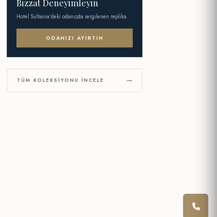
Bizzat Deneyimleyin
Hotel Sultania'deki odanızda sergilenen replika.
ODANIZI AYIRTIN
TÜM KOLEKSIYONU İNCELE