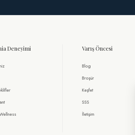
nia Deneyimi
Varış Öncesi
miz
Blog
Broşür
lifler
Keşfet
ant
SSS
Wellness
İletişim