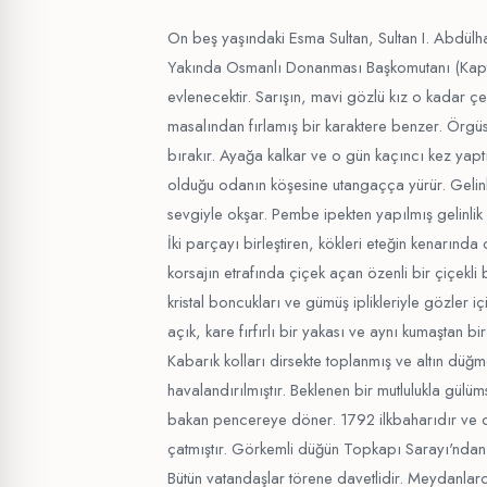
On beş yaşındaki Esma Sultan, Sultan I. Abdülha
Yakında Osmanlı Donanması Başkomutanı (Kapta
evlenecektir. Sarışın, mavi gözlü kız o kadar çeki
masalından fırlamış bir karaktere benzer. Örgüs
bırakır. Ayağa kalkar ve o gün kaçıncı kez yaptığı
olduğu odanın köşesine utangaçça yürür. Gelinli
sevgiyle okşar. Pembe ipekten yapılmış gelinlik i
İki parçayı birleştiren, kökleri eteğin kenarında 
korsajın etrafında çiçek açan özenli bir çiçekli bi
kristal boncukları ve gümüş iplikleriyle gözler içi
açık, kare fırfırlı bir yakası ve aynı kumaştan bi
Kabarık kolları dirsekte toplanmış ve altın düğm
havalandırılmıştır. Beklenen bir mutlulukla gülü
bakan pencereye döner. 1792 ilkbaharıdır ve o
çatmıştır. Görkemli düğün Topkapı Sarayı'ndan at
Bütün vatandaşlar törene davetlidir. Meydanlard