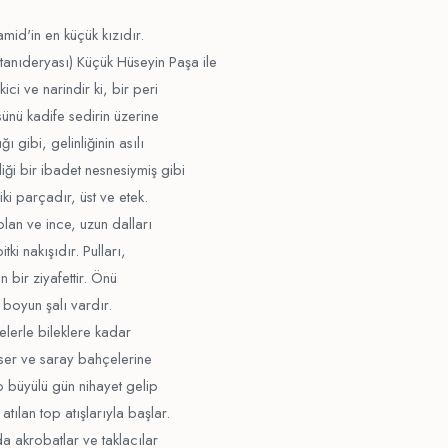
mid'in en küçük kızıdır.
nıderyası) Küçük Hüseyin Paşa ile
ci ve narindir ki, bir peri
ünü kadife sedirin üzerine
 gibi, gelinliğinin asılı
ği bir ibadet nesnesiymiş gibi
ki parçadır, üst ve etek.
olan ve ince, uzun dalları
tki nakışıdır. Pulları,
n bir ziyafettir. Önü
r boyun şalı vardır.
elerle bileklere kadar
mser ve saray bahçelerine
 büyülü gün nihayet gelip
ılan top atışlarıyla başlar.
a akrobatlar ve taklacılar