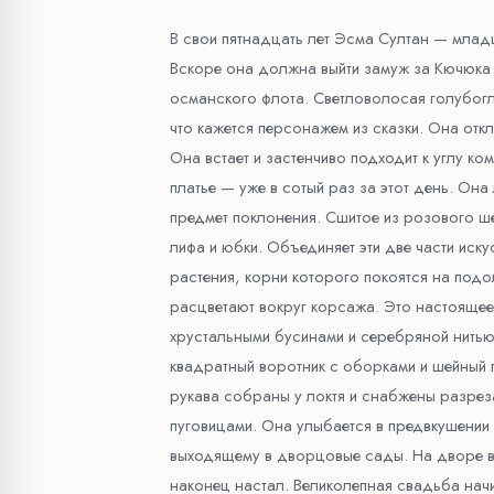
В свои пятнадцать лет Эсма Султан — млад
Вскоре она должна выйти замуж за Кючюка
османского флота. Светловолосая голубогл
что кажется персонажем из сказки. Она отк
Она встает и застенчиво подходит к углу ко
платье — уже в сотый раз за этот день. Она
предмет поклонения. Сшитое из розового шел
лифа и юбки. Объединяет эти две части иск
растения, корни которого покоятся на подо
расцветают вокруг корсажа. Это настоящее 
хрустальными бусинами и серебряной нитью
квадратный воротник с оборками и шейный п
рукава собраны у локтя и снабжены разрез
пуговицами. Она улыбается в предвкушении с
выходящему в дворцовые сады. На дворе ве
наконец настал. Великолепная свадьба нач