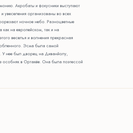
монию. Акробаты и фокусники выступают
и увеселения организованы во всех
прорезают ночное небо. Разноцветные
как на европейском, так и на
этого веселья и волнения прекрасная
любленного. Эсма была самой
. У нее был дворец на Диванйолу,
е особняк в Ортакёе. Она была поэтессой