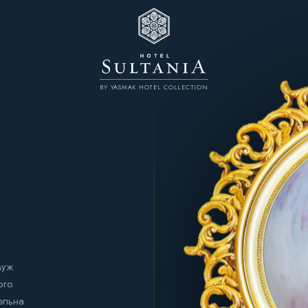
BY YASMAK HOTEL COLLECTION
муж
ого
ельна