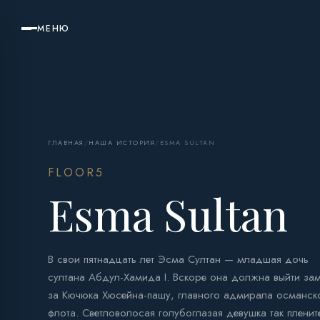
МЕНЮ
ГЛАВНАЯ
/
НАША ИСТОРИЯ
/
ESMA SULTAN
FLOOR5
Esma Sultan
В свои пятнадцать лет Эсма Султан — младшая дочь
султана Абдул-Хамида I. Вскоре она должна выйти за
за Кючюка Хюсейна-пашу, главного адмирала османск
флота. Светловолосая голубоглазая девушка так пленит