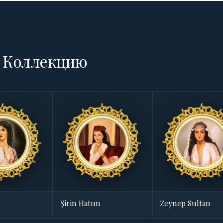
я Коллекцию
n
Şirin Hatun
Zeynep Sultan