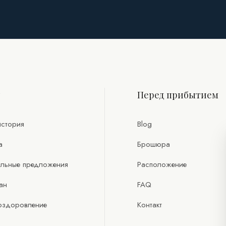
т
Перед прибытием
стория
Blog
а
Брошюра
льные предложения
Расположение
ан
FAQ
оздоровление
Контакт