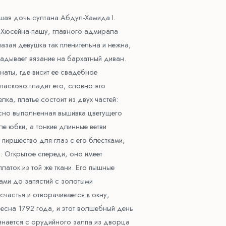
шая дочь султана Абдул-Хамида I.
 Хюсейна-пашу, главного адмирала
азая девушка так пленительна и нежна,
ладывает вязание на бархатный диван.
мнаты, где висит ее свадебное
 ласково гладит его, словно это
ка, платье состоит из двух частей:
усно выполненная вышивка цветущего
ле юбки, а тонкие длинные ветви
пиршество для глаз с его блестками,
. Открытое спереди, оно имеет
латок из той же ткани. Его пышные
ами до запястий с золотыми
частья и отворачивается к окну,
сна 1792 года, и этот волшебный день
инается с орудийного залпа из дворца