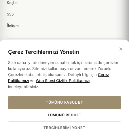
Keşfet
SSS
İletişim
×
Çerez Tercihlerinizi Yönetin
Yasal Bilgiler
Size daha iyi bir deneyim sunabilmek için sitemizde çerezler
kullanıyoruz. Sitemizi kullanmaya devam ederek Zorunlu
Politikalar
Çerezleri kabul etmiş olursunuz. Detaylı bilgi için
Çerez
Politikamızı
ve
Web Sitesi Gizlilik Politikamızı
Sürdürülebilirlik
inceleyebilirsiniz.
TÜMÜNÜ KABUL ET
TÜMÜNÜ REDDET
© 2026 HOTEL SULTANIA. ALL RIGHTS RESERVED.
TERCIHLERIMI YÖNET