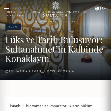
TR
ANASAYFA
/
BLOG
/
LÜKS VE TARIH BULUŞUYOR: SULTANAHMET’IN KALBINDE
KONAKLAYIN
BY YASMAK HOTEL COLLECTION
BLOG
Lüks ve Tarih Buluşuyor:
Sultanahmet’in Kalbinde
Konaklayın
29 HAZIRAN 2025
HOTEL SULTANIA
İstanbul, bir zamanlar imparatorlukların hüküm