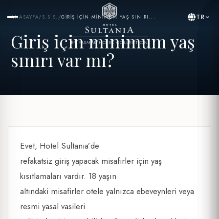
TR
ANASAYFA
/
S.S.S.
/
GIRIŞ IÇIN MINIMUM YAŞ SINIRI...
Giriş için minimum yaş
BY YASMAK HOTEL COLLECTION
sınırı var mı?
Evet, Hotel Sultania’de
refakatsiz giriş yapacak misafirler için yaş
kısıtlamaları vardır. 18 yaşın
altındaki misafirler otele yalnızca ebeveynleri veya
resmi yasal vasileri