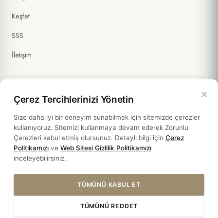
Keşfet
SSS
İletişim
×
Çerez Tercihlerinizi Yönetin
Yasal Bilgiler
Size daha iyi bir deneyim sunabilmek için sitemizde çerezler
kullanıyoruz. Sitemizi kullanmaya devam ederek Zorunlu
Politikalar
Çerezleri kabul etmiş olursunuz. Detaylı bilgi için
Çerez
Politikamızı
ve
Web Sitesi Gizlilik Politikamızı
Sürdürülebilirlik
inceleyebilirsiniz.
TÜMÜNÜ KABUL ET
TÜMÜNÜ REDDET
© 2026 HOTEL SULTANIA. ALL RIGHTS RESERVED.