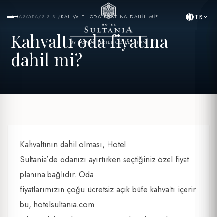
TR
ANASAYFA
/
S.S.S.
/
KAHVALTI ODA FIYATINA DAHIL MI?
Kahvaltı oda fiyatına
BY YASMAK HOTEL COLLECTION
dahil mi?
Kahvaltının dahil olması, Hotel
Sultania’de odanızı ayırtırken seçtiğiniz özel fiyat
planına bağlıdır. Oda
fiyatlarımızın çoğu ücretsiz açık büfe kahvaltı içerir
bu, hotelsultania.com