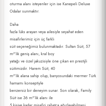
oturma alanı isteyenler için ise Kanepeli Deluxe
Odalar sunmaktır.
Daha
fazla lüks arayan veya ailesiyle seyahat eden
misafirlerimiz için üç farklı
süit seçeneğimiz bulunmaktadır. Sultan Süit, 57
m²’lik geniş alanı, kral boy
yatağı ve özel jakuzisiyle öne çıkan en prestijli
süitimizdir. Harem Süit, 40
m²’lik alana sahip olup, banyosundaki mermer Türk
hamamı konseptiyle
benzersiz bir deneyim sunar. Son olarak, Family
Süit ise 36 m²’lik alanı ile
5 kişiye kadar misafiri rahatça ağırlayabilmesi