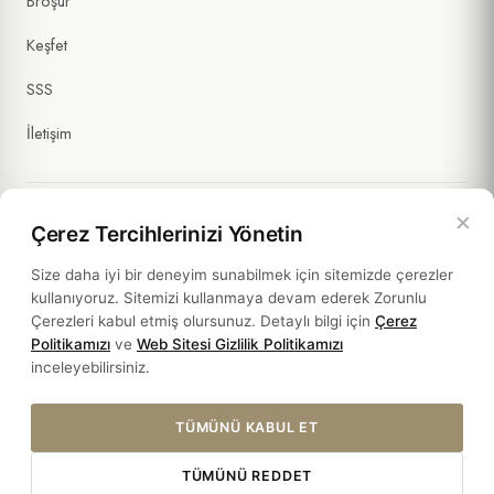
Broşür
Keşfet
SSS
İletişim
×
Çerez Tercihlerinizi Yönetin
Yasal Bilgiler
Size daha iyi bir deneyim sunabilmek için sitemizde çerezler
kullanıyoruz. Sitemizi kullanmaya devam ederek Zorunlu
Politikalar
Çerezleri kabul etmiş olursunuz. Detaylı bilgi için
Çerez
Politikamızı
ve
Web Sitesi Gizlilik Politikamızı
Sürdürülebilirlik
inceleyebilirsiniz.
TÜMÜNÜ KABUL ET
TÜMÜNÜ REDDET
© 2026 HOTEL SULTANIA. ALL RIGHTS RESERVED.