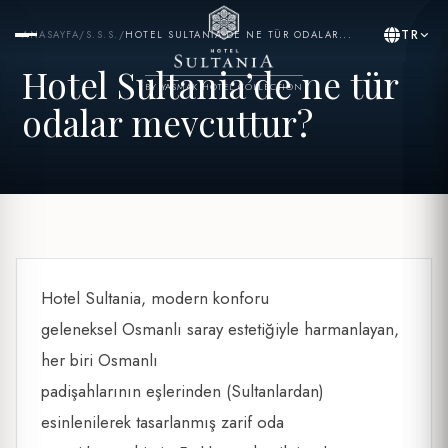
TR
ANASAYFA
/
S.S.S.
/
HOTEL SULTANIA’DE NE TÜR ODALAR...
Hotel Sultania’de ne tür
BY YASMAK HOTEL COLLECTION
odalar mevcuttur?
Hotel Sultania, modern konforu
geleneksel Osmanlı saray estetiğiyle harmanlayan,
her biri Osmanlı
padişahlarının eşlerinden (Sultanlardan)
esinlenilerek tasarlanmış zarif oda