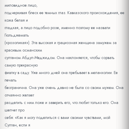
миловидное лицо,
подчеркивая блеск ее темных глаз. Кавказского происхождения, ее
кожа белая и
гладкая, а лицо подобно розе, именно поэтому ее назвали
Гюльджемаль
(«розоликая»). Эта высокая и грациозная женщина замужем за
красивым османским
султаном Абдул-Меджидом. Она наклоняется, чтобы сорвать
самую прекрасную
фиалку в саду. Уже много дней она пребывает в меланхолии. Ее
печаль
безгранична. Она уже очень давно не была со своим мужем. Она
отчаянно желает
разделить с ним ложе и заверить его, что любит только его. Она
шепчет про
себя: «Как я могу поделиться с вами своими чувствами, мой
Султан, если я