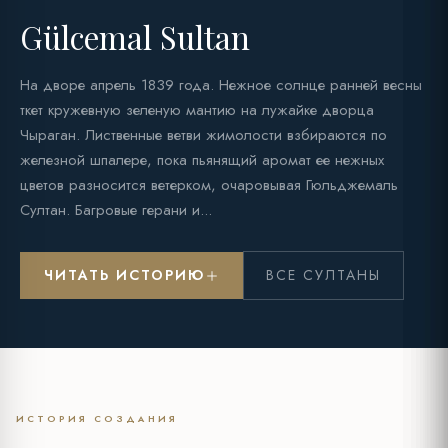
Gülcemal Sultan
На дворе апрель 1839 года. Нежное солнце ранней весны
ткет кружевную зеленую мантию на лужайке дворца
Чыраган. Лиственные ветви жимолости взбираются по
железной шпалере, пока пьянящий аромат ее нежных
цветов разносится ветерком, очаровывая Гюльджемаль
Султан. Багровые герани и...
ЧИТАТЬ ИСТОРИЮ
ВСЕ СУЛТАНЫ
ИСТОРИЯ СОЗДАНИЯ