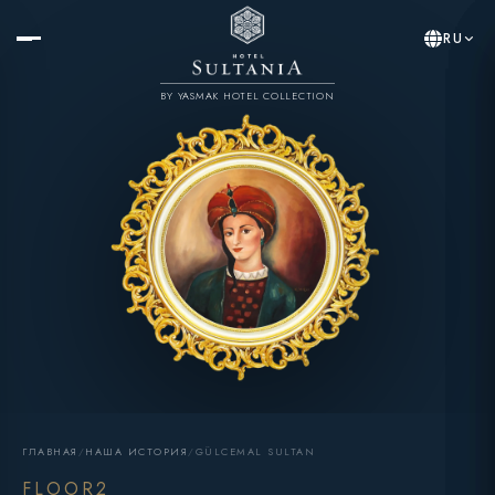
RU
BY YASMAK HOTEL COLLECTION
ГЛАВНАЯ
/
НАША ИСТОРИЯ
/
GÜLCEMAL SULTAN
FLOOR2