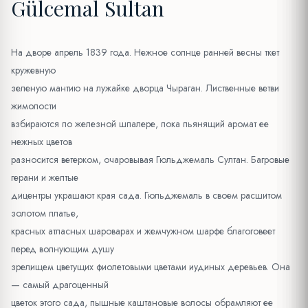
Gülcemal Sultan
На дворе апрель 1839 года. Нежное солнце ранней весны ткет
кружевную
зеленую мантию на лужайке дворца Чыраган. Лиственные ветви
жимолости
взбираются по железной шпалере, пока пьянящий аромат ее
нежных цветов
разносится ветерком, очаровывая Гюльджемаль Султан. Багровые
герани и желтые
дицентры украшают края сада. Гюльджемаль в своем расшитом
золотом платье,
красных атласных шароварах и жемчужном шарфе благоговеет
перед волнующим душу
зрелищем цветущих фиолетовыми цветами иудиных деревьев. Она
— самый драгоценный
цветок этого сада, пышные каштановые волосы обрамляют ее