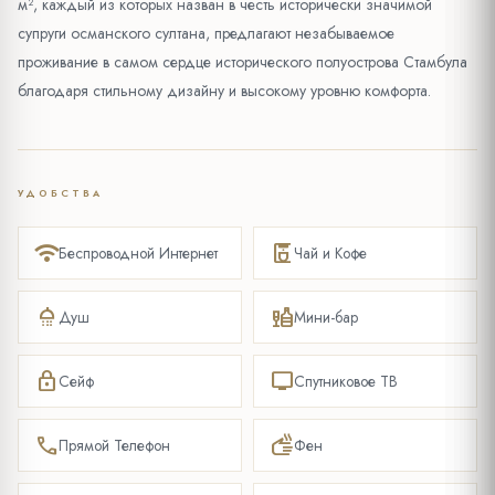
м², каждый из которых назван в честь исторически значимой
супруги османского султана, предлагают незабываемое
проживание в самом сердце исторического полуострова Стамбула
благодаря стильному дизайну и высокому уровню комфорта.
УДОБСТВА
wifi
coffee_maker
Беспроводной Интернет
Чай и Кофе
shower
liquor
Душ
Мини-бар
lock
tv
Сейф
Спутниковое ТВ
phone
dry
Прямой Телефон
Фен