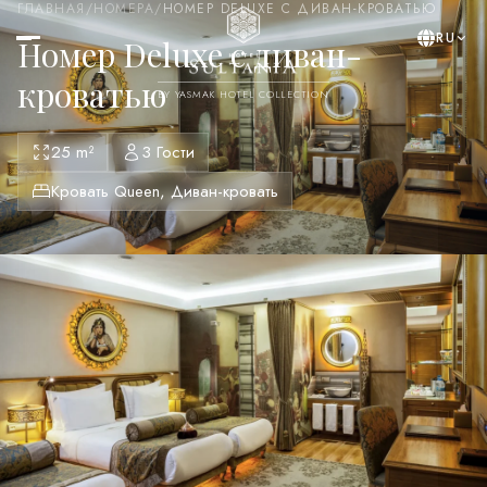
ГЛАВНАЯ
/
НОМЕРА
/
НОМЕР DELUXE С ДИВАН-КРОВАТЬЮ
RU
Номер Deluxe с диван-
кроватью
BY YASMAK HOTEL COLLECTION
25 m²
3 Гости
Кровать Queen, Диван-кровать