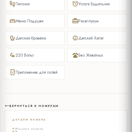
footprint
alarm
Тапочки
Услуга Будильник
king_bed
redeem
Меню Подушек
Рахат-лукум
crib
child_care
Детская Кроватка
Детский Халат
electrical_services
pets
220 Вольт
Без Животных
mobile_info
Приложение для гостей
ВЕРНУТЬСЯ К НОМЕРАМ
ДЕТАЛИ НОМЕРА
РАЗМЕР НОМЕРА