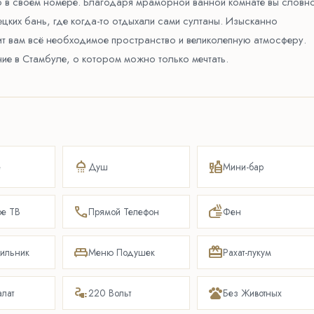
о в своём номере. Благодаря мраморной ванной комнате вы словн
цких бань, где когда-то отдыхали сами султаны. Изысканно
 вам всё необходимое пространство и великолепную атмосферу.
ие в Стамбуле, о котором можно только мечтать.
shower
liquor
е
Душ
Мини-бар
phone
dry
ое ТВ
Прямой Телефон
Фен
king_bed
redeem
дильник
Меню Подушек
Рахат-лукум
electrical_services
pets
лат
220 Вольт
Без Животных