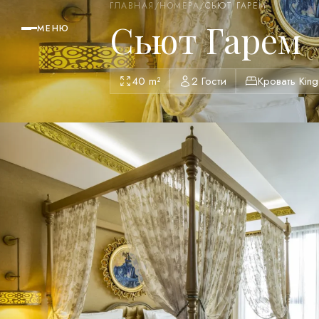
ГЛАВНАЯ
/
НОМЕРА
/
СЬЮТ ГАРЕМ
Сьют Гарем
МЕНЮ
40 m²
2 Гости
Кровать King