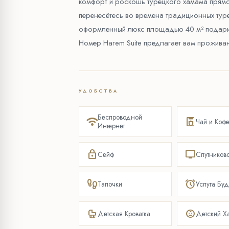
комфорт и роскошь турецкого хамама прям
перенесётесь во времена традиционных туре
оформленный люкс площадью 40 м² подарит
Номер Harem Suite предлагает вам проживан
УДОБСТВА
Беспроводной
wifi
coffee_maker
Чай и Коф
Интернет
lock
tv
Сейф
Спутников
footprint
alarm
Тапочки
Услуга Бу
crib
child_care
Детская Кроватка
Детский Ха