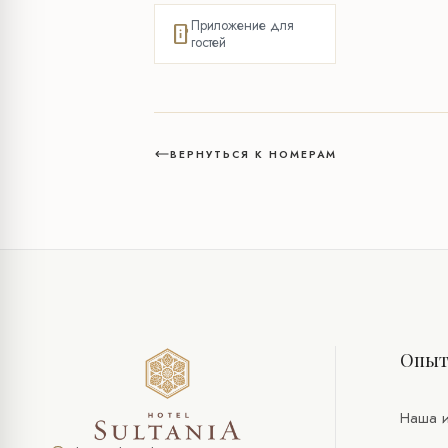
Приложение для
mobile_info
гостей
ВЕРНУТЬСЯ К НОМЕРАМ
Опы
Наша и